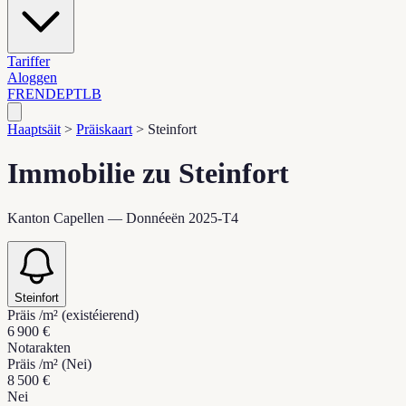
Tariffer
Aloggen
FR
EN
DE
PT
LB
Haaptsäit
>
Präiskaart
>
Steinfort
Immobilie zu Steinfort
Kanton Capellen — Donnéeën 2025-T4
Steinfort
Präis /m² (existéierend)
6 900 €
Notarakten
Präis /m² (Nei)
8 500 €
Nei