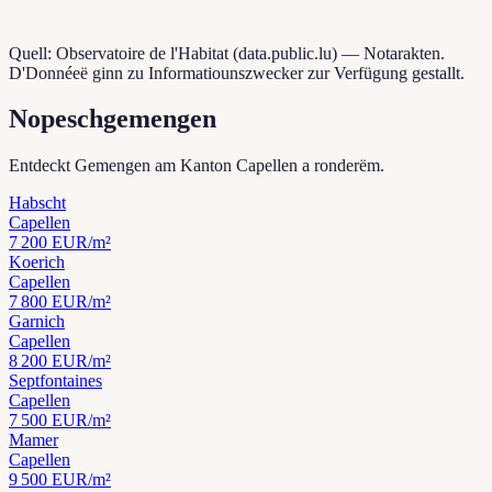
Quell: Observatoire de l'Habitat (data.public.lu) — Notarakten.
D'Donnéeë ginn zu Informatiounszwecker zur Verfügung gestallt.
Nopeschgemengen
Entdeckt Gemengen am Kanton Capellen a ronderëm.
Habscht
Capellen
7 200
EUR/m²
Koerich
Capellen
7 800
EUR/m²
Garnich
Capellen
8 200
EUR/m²
Septfontaines
Capellen
7 500
EUR/m²
Mamer
Capellen
9 500
EUR/m²