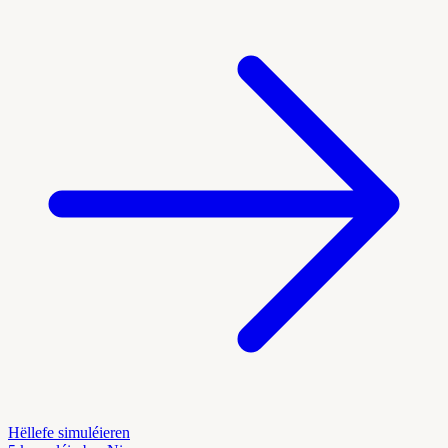
Hëllefe simuléieren