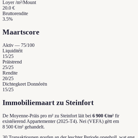
Loyer /m²/Mount
20.0 €
Bruttorendite
3.5%
Maartscore
Aktiv
—
75
/100
Liquiditéit
15
/25
Präistrend
25
/25
Rendite
20
/25
Dichtegkeet Donnéeën
15
/25
Immobiliemaart zu Steinfort
De Moyenne-Präis pro m² zu Steinfort läit bei
6 900 €/m²
fir
existéierend Appartementer (2025-T4).
Nei (VEFA) gëtt em
8 500 €/m² gehandelt.
30 Transaktiounen goufen an der leschter Periode opgeholl, wat eng