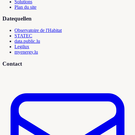
Solutions
Plan du site
Datequellen
Observatoire de l'Habitat
STATEC
data.public.lu
Legilux
myenergy.lu
Contact