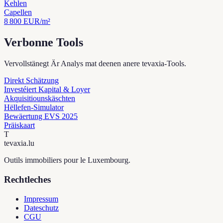
Kehlen
Capellen
8 800
EUR/m²
Verbonne Tools
Vervollstänegt Är Analys mat deenen anere tevaxia-Tools.
Direkt Schätzung
Investéiert Kapital & Loyer
Akquisitiounskäschten
Hëllefen-Simulator
Bewäertung EVS 2025
Präiskaart
T
tevaxia
.lu
Outils immobiliers pour le Luxembourg.
Rechtleches
Impressum
Dateschutz
CGU