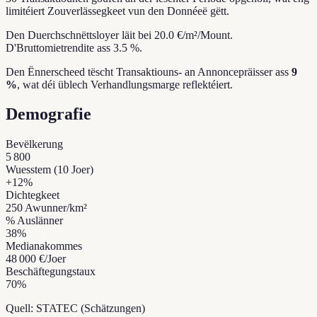
limitéiert Zouverlässegkeet vun den Donnéeë gëtt.
Den Duerchschnëttsloyer läit bei 20.0 €/m²/Mount.
D'Bruttomietrendite ass 3.5 %.
Den Ënnerscheed tëscht Transaktiouns- an Annoncepräisser ass
9
%
, wat déi üblech Verhandlungsmarge reflektéiert.
Demografie
Bevëlkerung
5 800
Wuesstem (10 Joer)
+
12
%
Dichtegkeet
250
Awunner/km²
% Auslänner
38
%
Medianakommes
48 000 €
/Joer
Beschäftegungstaux
70
%
Quell: STATEC (Schätzungen)