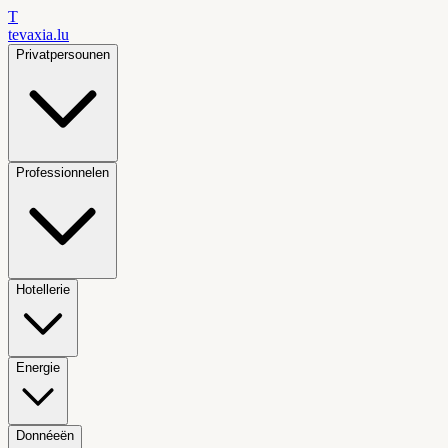
T
tevaxia
.lu
Privatpersounen
Professionnelen
Hotellerie
Energie
Donnéeën