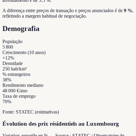
arrendamento é de 3.5 %.
A diferença entre preços de transação e preços anunciados é de
9 %
,
refletindo a margem habitual de negociação.
Demografia
População
5 800
Crescimento (10 anos)
+
12
%
Densidade
250
hab/km²
% estrangeiros
38
%
Rendimento mediano
48 000 €
/ano
Taxa de emprego
70
%
Fonte: STATEC (estimativas)
Évolution des prix résidentiels au Luxembourg
Variation annuelle en % — Source : STATEC / Observatoire de