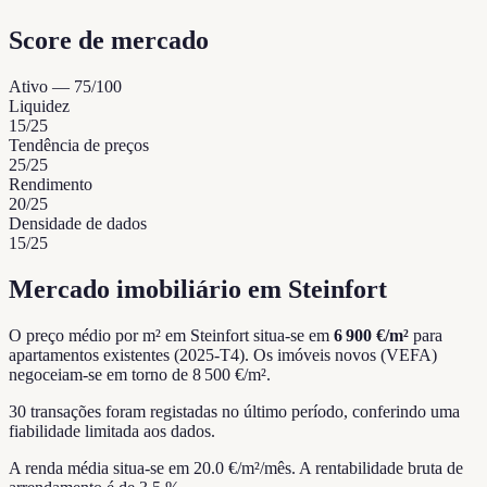
Score de mercado
Ativo
—
75
/100
Liquidez
15
/25
Tendência de preços
25
/25
Rendimento
20
/25
Densidade de dados
15
/25
Mercado imobiliário em Steinfort
O preço médio por m² em Steinfort situa-se em
6 900 €/m²
para
apartamentos existentes (2025-T4).
Os imóveis novos (VEFA)
negoceiam-se em torno de 8 500 €/m².
30 transações foram registadas no último período, conferindo uma
fiabilidade limitada aos dados.
A renda média situa-se em 20.0 €/m²/mês.
A rentabilidade bruta de