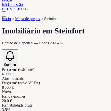
Preços
Iniciar sessão
FR
EN
DE
PT
LB
Início
>
Mapa de preços
>
Steinfort
Imobiliário em Steinfort
Cantão de Capellen — Dados 2025-T4
Steinfort
Preço /m² (existente)
6 900 €
Atos notariais
Preço /m² (novo VEFA)
8 500 €
Novo
Renda /m²/mês
20.0 €
Rentabilidade bruta
3.5%