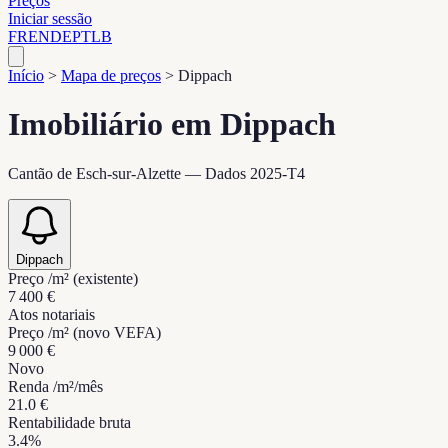
Preços
Iniciar sessão
FR
EN
DE
PT
LB
Início
>
Mapa de preços
>
Dippach
Imobiliário em Dippach
Cantão de Esch-sur-Alzette — Dados 2025-T4
Dippach
Preço /m² (existente)
7 400 €
Atos notariais
Preço /m² (novo VEFA)
9 000 €
Novo
Renda /m²/mês
21.0 €
Rentabilidade bruta
3.4%