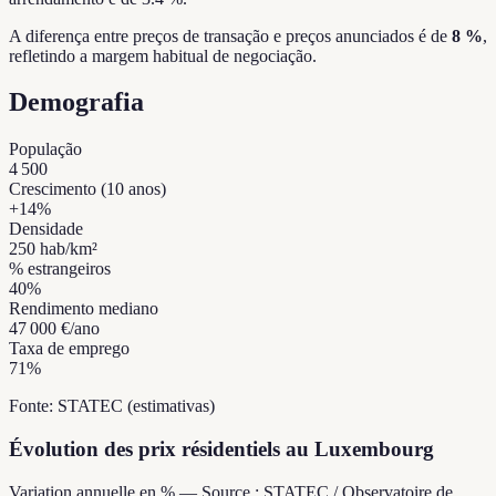
A diferença entre preços de transação e preços anunciados é de
8 %
,
refletindo a margem habitual de negociação.
Demografia
População
4 500
Crescimento (10 anos)
+
14
%
Densidade
250
hab/km²
% estrangeiros
40
%
Rendimento mediano
47 000 €
/ano
Taxa de emprego
71
%
Fonte: STATEC (estimativas)
Évolution des prix résidentiels au Luxembourg
Variation annuelle en % — Source : STATEC / Observatoire de