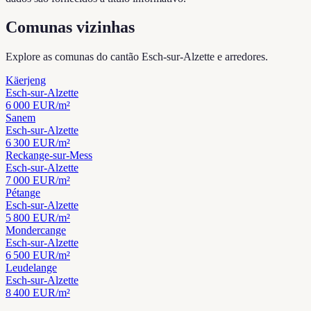
Comunas vizinhas
Explore as comunas do cantão Esch-sur-Alzette e arredores.
Käerjeng
Esch-sur-Alzette
6 000
EUR/m²
Sanem
Esch-sur-Alzette
6 300
EUR/m²
Reckange-sur-Mess
Esch-sur-Alzette
7 000
EUR/m²
Pétange
Esch-sur-Alzette
5 800
EUR/m²
Mondercange
Esch-sur-Alzette
6 500
EUR/m²
Leudelange
Esch-sur-Alzette
8 400
EUR/m²