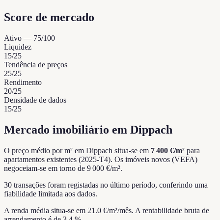
Score de mercado
Ativo
—
75
/100
Liquidez
15
/25
Tendência de preços
25
/25
Rendimento
20
/25
Densidade de dados
15
/25
Mercado imobiliário em Dippach
O preço médio por m² em Dippach situa-se em
7 400 €/m²
para
apartamentos existentes (2025-T4).
Os imóveis novos (VEFA)
negoceiam-se em torno de 9 000 €/m².
30 transações foram registadas no último período, conferindo uma
fiabilidade limitada aos dados.
A renda média situa-se em 21.0 €/m²/mês.
A rentabilidade bruta de
arrendamento é de 3.4 %.