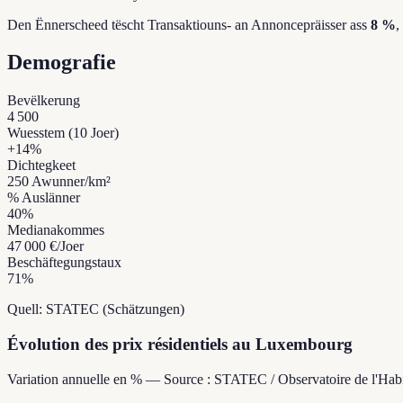
Den Ënnerscheed tëscht Transaktiouns- an Annoncepräisser ass
8 %
,
Demografie
Bevëlkerung
4 500
Wuesstem (10 Joer)
+
14
%
Dichtegkeet
250
Awunner/km²
% Auslänner
40
%
Medianakommes
47 000 €
/Joer
Beschäftegungstaux
71
%
Quell: STATEC (Schätzungen)
Évolution des prix résidentiels au Luxembourg
Variation annuelle en % — Source : STATEC / Observatoire de l'Habi