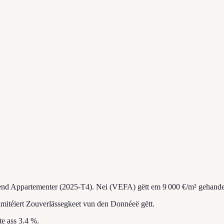
rend Appartementer (2025-T4).
Nei (VEFA) gëtt em 9 000 €/m² gehande
imitéiert Zouverlässegkeet vun den Donnéeë gëtt.
e ass 3.4 %.