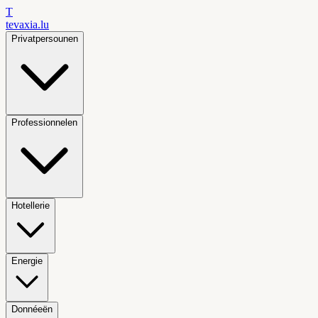
T
tevaxia
.lu
Privatpersounen
Professionnelen
Hotellerie
Energie
Donnéeën