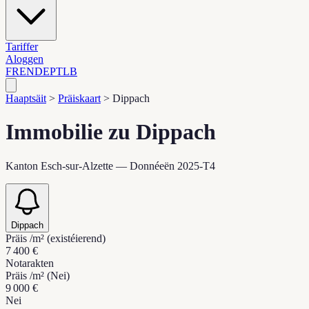
Tariffer
Aloggen
FR
EN
DE
PT
LB
Haaptsäit
>
Präiskaart
>
Dippach
Immobilie zu Dippach
Kanton Esch-sur-Alzette — Donnéeën 2025-T4
Dippach
Präis /m² (existéierend)
7 400 €
Notarakten
Präis /m² (Nei)
9 000 €
Nei