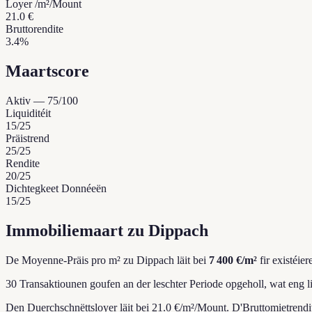
Loyer /m²/Mount
21.0 €
Bruttorendite
3.4%
Maartscore
Aktiv
—
75
/100
Liquiditéit
15
/25
Präistrend
25
/25
Rendite
20
/25
Dichtegkeet Donnéeën
15
/25
Immobiliemaart zu Dippach
De Moyenne-Präis pro m² zu Dippach läit bei
7 400 €/m²
fir existéie
30 Transaktiounen goufen an der leschter Periode opgeholl, wat eng l
Den Duerchschnëttsloyer läit bei 21.0 €/m²/Mount.
D'Bruttomietrendit