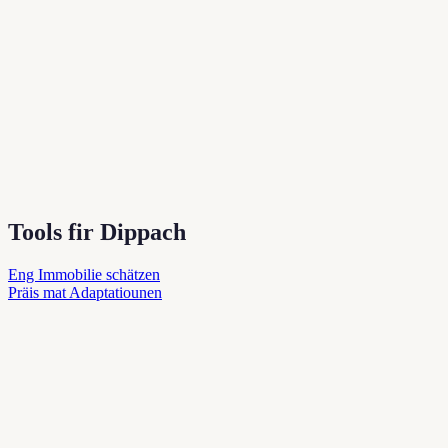
Tools fir Dippach
Eng Immobilie schätzen
Präis mat Adaptatiounen