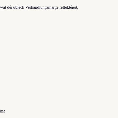
 wat déi üblech Verhandlungsmarge reflektéiert.
tat