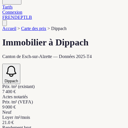
Tarifs
Connexion
FR
EN
DE
PT
LB
Accueil
>
Carte des prix
>
Dippach
Immobilier à Dippach
Canton de Esch-sur-Alzette — Données 2025-T4
Dippach
Prix /m² (existant)
7 400 €
Actes notariés
Prix /m² (VEFA)
9 000 €
Neuf
Loyer /m²/mois
21.0 €
Rendement brut