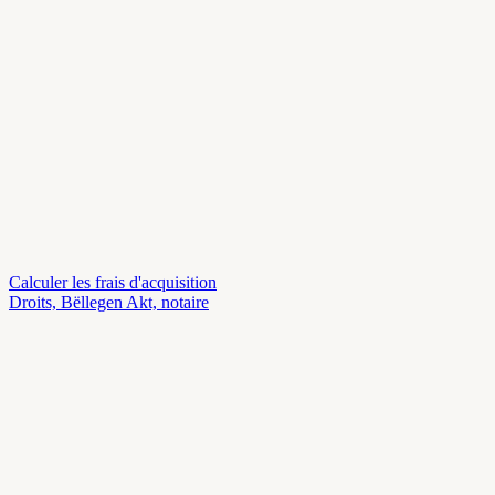
Calculer les frais d'acquisition
Droits, Bëllegen Akt, notaire