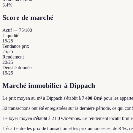
3.4%
Score de marché
Actif
—
75
/100
Liquidité
15
/25
Tendance prix
25
/25
Rendement
20
/25
Densité données
15
/25
Marché immobilier à Dippach
Le prix moyen au m² à Dippach s'établit à
7 400 €/m²
pour les appart
30 transactions ont été enregistrées sur la dernière période, ce qui con
Le loyer moyen s'établit à 21.0 €/m²/mois.
Le rendement locatif brut e
L'écart entre les prix de transaction et les prix annoncés est de
8 %
, r