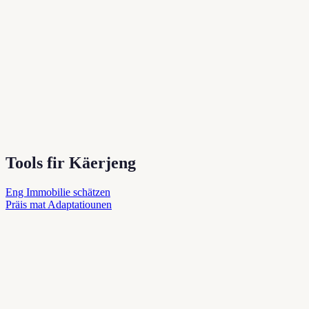
Tools fir Käerjeng
Eng Immobilie schätzen
Präis mat Adaptatiounen