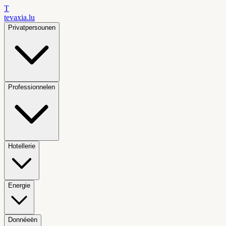
T
tevaxia
.lu
Privatpersounen
Professionnelen
Hotellerie
Energie
Donnéeën