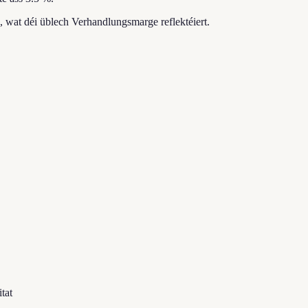
, wat déi üblech Verhandlungsmarge reflektéiert.
tat