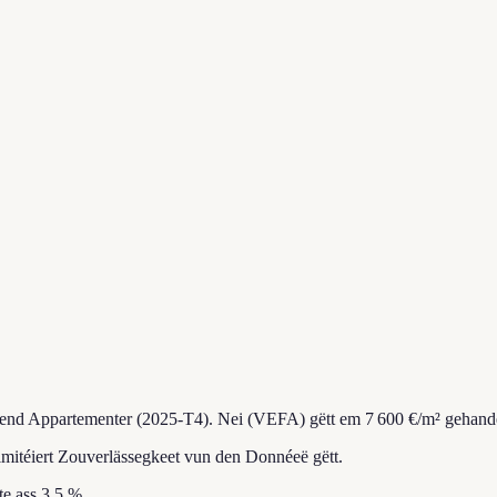
erend Appartementer (2025-T4).
Nei (VEFA) gëtt em 7 600 €/m² gehande
imitéiert Zouverlässegkeet vun den Donnéeë gëtt.
e ass 3.5 %.