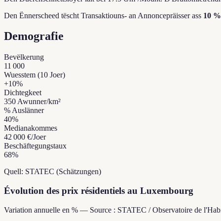
Den Ënnerscheed tëscht Transaktiouns- an Annoncepräisser ass
10 %
Demografie
Bevëlkerung
11 000
Wuesstem (10 Joer)
+
10
%
Dichtegkeet
350
Awunner/km²
% Auslänner
40
%
Medianakommes
42 000 €
/Joer
Beschäftegungstaux
68
%
Quell: STATEC (Schätzungen)
Évolution des prix résidentiels au Luxembourg
Variation annuelle en % — Source : STATEC / Observatoire de l'Habi