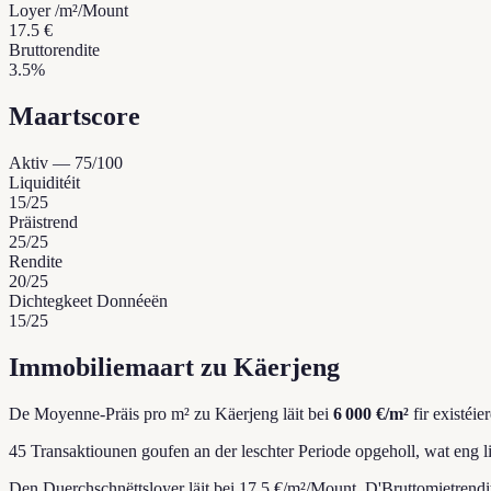
Loyer /m²/Mount
17.5 €
Bruttorendite
3.5%
Maartscore
Aktiv
—
75
/100
Liquiditéit
15
/25
Präistrend
25
/25
Rendite
20
/25
Dichtegkeet Donnéeën
15
/25
Immobiliemaart zu Käerjeng
De Moyenne-Präis pro m² zu Käerjeng läit bei
6 000 €/m²
fir existéi
45 Transaktiounen goufen an der leschter Periode opgeholl, wat eng l
Den Duerchschnëttsloyer läit bei 17.5 €/m²/Mount.
D'Bruttomietrendit