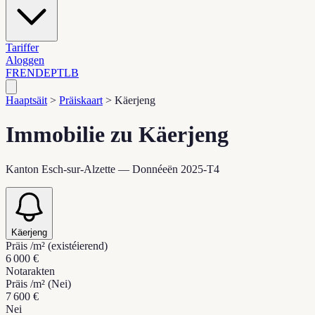
Tariffer
Aloggen
FR
EN
DE
PT
LB
Haaptsäit
>
Präiskaart
>
Käerjeng
Immobilie zu Käerjeng
Kanton Esch-sur-Alzette — Donnéeën 2025-T4
Käerjeng
Präis /m² (existéierend)
6 000 €
Notarakten
Präis /m² (Nei)
7 600 €
Nei