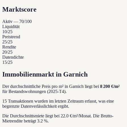
Marktscore
Aktiv
—
70
/100
Liquidität
10
/25
Preistrend
25
/25
Rendite
20
/25
Datendichte
15
/25
Immobilienmarkt in Garnich
Der durchschnittliche Preis pro m² in Garnich liegt bei
8 200 €/m²
für Bestandswohnungen (2025-T4).
15 Transaktionen wurden im letzten Zeitraum erfasst, was eine
begrenzte Datenverlässlichkeit ergibt.
Die Durchschnittsmiete liegt bei 22.0 €/m²/Monat.
Die Brutto-
Mietrendite beträgt 3.2 %.