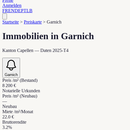
Preise
Anmelden
FR
EN
DE
PT
LB
Startseite
>
Preiskarte
>
Garnich
Immobilien in Garnich
Kanton Capellen — Daten 2025-T4
Garnich
Preis /m² (Bestand)
8 200 €
Notarielle Urkunden
Preis /m² (Neubau)
—
Neubau
Miete /m²/Monat
22.0 €
Bruttorendite
3.2%