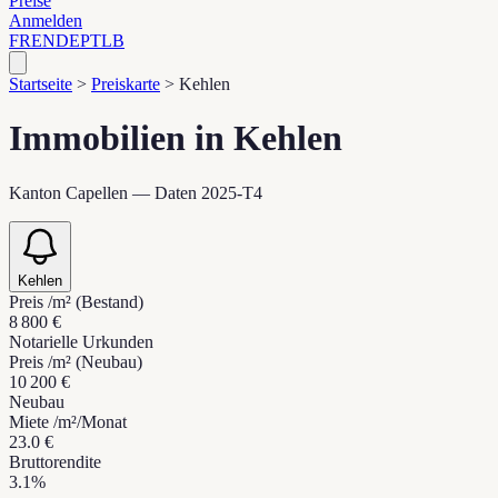
Preise
Anmelden
FR
EN
DE
PT
LB
Startseite
>
Preiskarte
>
Kehlen
Immobilien in Kehlen
Kanton Capellen — Daten 2025-T4
Kehlen
Preis /m² (Bestand)
8 800 €
Notarielle Urkunden
Preis /m² (Neubau)
10 200 €
Neubau
Miete /m²/Monat
23.0 €
Bruttorendite
3.1%