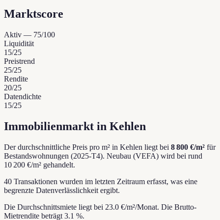
Marktscore
Aktiv
—
75
/100
Liquidität
15
/25
Preistrend
25
/25
Rendite
20
/25
Datendichte
15
/25
Immobilienmarkt in Kehlen
Der durchschnittliche Preis pro m² in Kehlen liegt bei
8 800 €/m²
für
Bestandswohnungen (2025-T4).
Neubau (VEFA) wird bei rund
10 200 €/m² gehandelt.
40 Transaktionen wurden im letzten Zeitraum erfasst, was eine
begrenzte Datenverlässlichkeit ergibt.
Die Durchschnittsmiete liegt bei 23.0 €/m²/Monat.
Die Brutto-
Mietrendite beträgt 3.1 %.