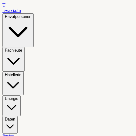
T
tevaxia
.lu
Privatpersonen
Fachleute
Hotellerie
Energie
Daten