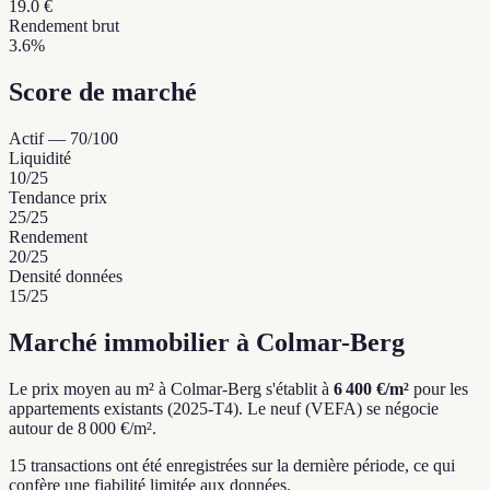
19.0 €
Rendement brut
3.6%
Score de marché
Actif
—
70
/100
Liquidité
10
/25
Tendance prix
25
/25
Rendement
20
/25
Densité données
15
/25
Marché immobilier à Colmar-Berg
Le prix moyen au m² à Colmar-Berg s'établit à
6 400 €/m²
pour les
appartements existants (2025-T4).
Le neuf (VEFA) se négocie
autour de 8 000 €/m².
15 transactions ont été enregistrées sur la dernière période, ce qui
confère une fiabilité limitée aux données.