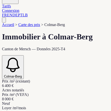
Tarifs
Connexion
FR
EN
DE
PT
LB
Accueil
>
Carte des prix
>
Colmar-Berg
Immobilier à Colmar-Berg
Canton de Mersch — Données 2025-T4
Colmar-Berg
Prix /m² (existant)
6 400 €
Actes notariés
Prix /m² (VEFA)
8 000 €
Neuf
Loyer /m²/mois