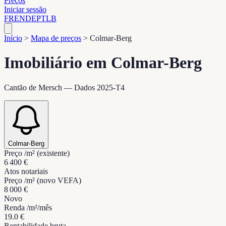
Preços
Iniciar sessão
FR
EN
DE
PT
LB
Início
>
Mapa de preços
>
Colmar-Berg
Imobiliário em Colmar-Berg
Cantão de Mersch — Dados 2025-T4
Colmar-Berg
Preço /m² (existente)
6 400 €
Atos notariais
Preço /m² (novo VEFA)
8 000 €
Novo
Renda /m²/mês
19.0 €
Rentabilidade bruta