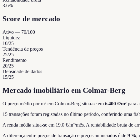
3.6%
Score de mercado
Ativo
—
70
/100
Liquidez
10
/25
Tendência de preços
25
/25
Rendimento
20
/25
Densidade de dados
15
/25
Mercado imobiliário em Colmar-Berg
O preço médio por m² em Colmar-Berg situa-se em
6 400 €/m²
para a
15 transações foram registadas no último período, conferindo uma fiab
A renda média situa-se em 19.0 €/m²/mês.
A rentabilidade bruta de ar
A diferença entre preços de transação e preços anunciados é de
9 %
,