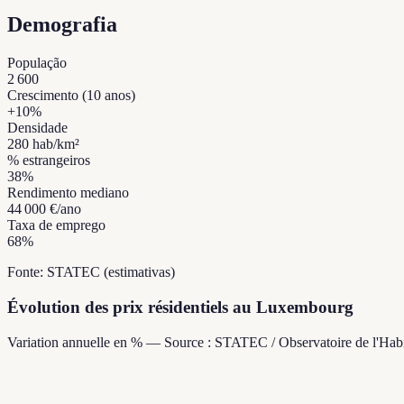
Demografia
População
2 600
Crescimento (10 anos)
+
10
%
Densidade
280
hab/km²
% estrangeiros
38
%
Rendimento mediano
44 000 €
/ano
Taxa de emprego
68
%
Fonte: STATEC (estimativas)
Évolution des prix résidentiels au Luxembourg
Variation annuelle en % — Source : STATEC / Observatoire de l'Habi