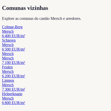
Comunas vizinhas
Explore as comunas do cantão Mersch e arredores.
Colmar-Berg
Mersch
6 400
EUR/m²
Schieren
Mersch
6 500
EUR/m²
Mersch
Mersch
7 100
EUR/m²
Feulen
Mersch
6 200
EUR/m²
Lintgen
Mersch
7 300
EUR/m²
Helperknapp
Mersch
6 800
EUR/m²