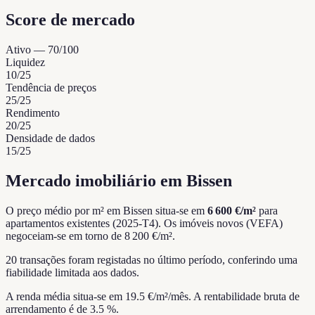
Score de mercado
Ativo
—
70
/100
Liquidez
10
/25
Tendência de preços
25
/25
Rendimento
20
/25
Densidade de dados
15
/25
Mercado imobiliário em Bissen
O preço médio por m² em Bissen situa-se em
6 600 €/m²
para
apartamentos existentes (2025-T4).
Os imóveis novos (VEFA)
negoceiam-se em torno de 8 200 €/m².
20 transações foram registadas no último período, conferindo uma
fiabilidade limitada aos dados.
A renda média situa-se em 19.5 €/m²/mês.
A rentabilidade bruta de
arrendamento é de 3.5 %.