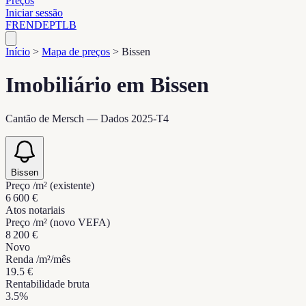
Preços
Iniciar sessão
FR
EN
DE
PT
LB
Início
>
Mapa de preços
>
Bissen
Imobiliário em Bissen
Cantão de Mersch — Dados 2025-T4
Bissen
Preço /m² (existente)
6 600 €
Atos notariais
Preço /m² (novo VEFA)
8 200 €
Novo
Renda /m²/mês
19.5 €
Rentabilidade bruta
3.5%