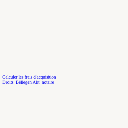
Calculer les frais d'acquisition
Droits, Bëllegen Akt, notaire