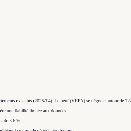
rtements existants (2025-T4).
Le neuf (VEFA) se négocie autour de 7 8
fère une fiabilité limitée aux données.
st de 3.6 %.
reflétant la marge de négociation typique.