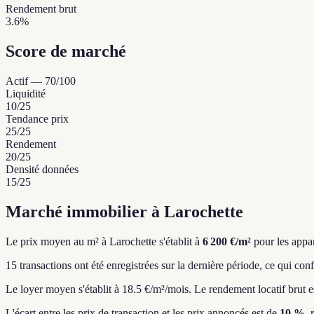
Rendement brut
3.6%
Score de marché
Actif
—
70
/100
Liquidité
10
/25
Tendance prix
25
/25
Rendement
20
/25
Densité données
15
/25
Marché immobilier à Larochette
Le prix moyen au m² à Larochette s'établit à
6 200 €/m²
pour les appa
15 transactions ont été enregistrées sur la dernière période, ce qui con
Le loyer moyen s'établit à 18.5 €/m²/mois.
Le rendement locatif brut e
L'écart entre les prix de transaction et les prix annoncés est de
10 %
, 