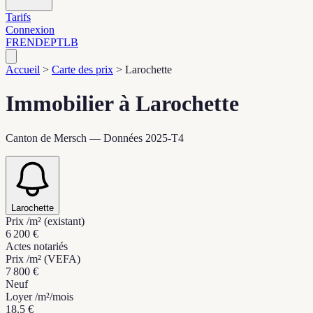
Tarifs
Connexion
FR
EN
DE
PT
LB
Accueil
>
Carte des prix
>
Larochette
Immobilier à Larochette
Canton de Mersch — Données 2025-T4
Larochette
Prix /m² (existant)
6 200 €
Actes notariés
Prix /m² (VEFA)
7 800 €
Neuf
Loyer /m²/mois
18.5 €