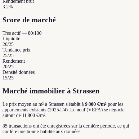
Rendement brut
3.2%
Score de marché
Très actif
—
80
/100
Liquidité
20
/25
Tendance prix
25
/25
Rendement
20
/25
Densité données
15
/25
Marché immobilier à Strassen
Le prix moyen au m² à Strassen s'établit à
9 800 €/m²
pour les
appartements existants (2025-T4).
Le neuf (VEFA) se négocie
autour de 11 800 €/m².
85 transactions ont été enregistrées sur la dernière période, ce qui
confère une bonne fiabilité aux données.