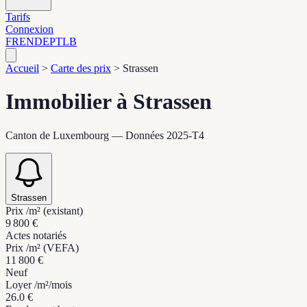
Tarifs
Connexion
FR
EN
DE
PT
LB
Accueil
>
Carte des prix
>
Strassen
Immobilier à Strassen
Canton de Luxembourg — Données 2025-T4
Strassen
Prix /m² (existant)
9 800 €
Actes notariés
Prix /m² (VEFA)
11 800 €
Neuf
Loyer /m²/mois
26.0 €