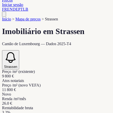
Preços
Iniciar sessão
FR
EN
DE
PT
LB
Início
>
Mapa de preços
>
Strassen
Imobiliário em Strassen
Cantão de Luxembourg — Dados 2025-T4
Strassen
Preço /m² (existente)
9 800 €
Atos notariais
Preço /m² (novo VEFA)
11 800 €
Novo
Renda /m²/mês
26.0 €
Rentabilidade bruta
3.2%