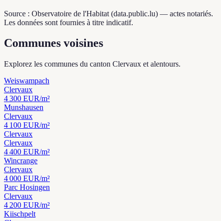
Source : Observatoire de l'Habitat (data.public.lu) — actes notariés.
Les données sont fournies à titre indicatif.
Communes voisines
Explorez les communes du canton Clervaux et alentours.
Weiswampach
Clervaux
4 300
EUR/m²
Munshausen
Clervaux
4 100
EUR/m²
Clervaux
Clervaux
4 400
EUR/m²
Wincrange
Clervaux
4 000
EUR/m²
Parc Hosingen
Clervaux
4 200
EUR/m²
Kiischpelt