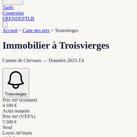
Tarifs
Connexion
FR
EN
DE
PT
LB
Accueil
>
Carte des prix
>
Troisvierges
Immobilier à Troisvierges
Canton de Clervaux — Données 2025-T4
Troisvierges
Prix /m² (existant)
4 100 €
Actes notariés
Prix /m² (VEFA)
5 500 €
Neuf
Loyer /m²/mois