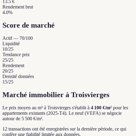
13.5 €
Rendement brut
4.0%
Score de marché
Actif
—
70
/100
Liquidité
10
/25
Tendance prix
25
/25
Rendement
20
/25
Densité données
15
/25
Marché immobilier à Troisvierges
Le prix moyen au m² à Troisvierges s'établit à
4 100 €/m²
pour les
appartements existants (2025-T4).
Le neuf (VEFA) se négocie
autour de 5 500 €/m².
12 transactions ont été enregistrées sur la dernière période, ce qui
confère une fiabilité limitée aux données.