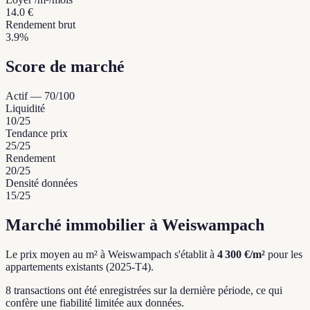
14.0 €
Rendement brut
3.9%
Score de marché
Actif
—
70
/100
Liquidité
10
/25
Tendance prix
25
/25
Rendement
20
/25
Densité données
15
/25
Marché immobilier à Weiswampach
Le prix moyen au m² à Weiswampach s'établit à
4 300 €/m²
pour les
appartements existants (2025-T4).
8 transactions ont été enregistrées sur la dernière période, ce qui
confère une fiabilité limitée aux données.