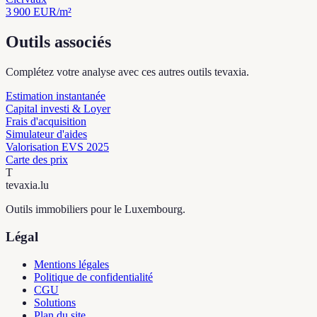
3 900
EUR/m²
Outils associés
Complétez votre analyse avec ces autres outils tevaxia.
Estimation instantanée
Capital investi & Loyer
Frais d'acquisition
Simulateur d'aides
Valorisation EVS 2025
Carte des prix
T
tevaxia
.lu
Outils immobiliers pour le Luxembourg.
Légal
Mentions légales
Politique de confidentialité
CGU
Solutions
Plan du site