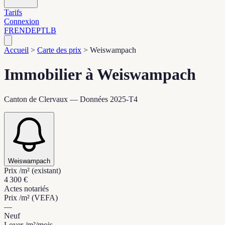
Tarifs
Connexion
FR
EN
DE
PT
LB
Accueil
>
Carte des prix
>
Weiswampach
Immobilier à Weiswampach
Canton de Clervaux — Données 2025-T4
Weiswampach
Prix /m² (existant)
4 300 €
Actes notariés
Prix /m² (VEFA)
—
Neuf
Loyer /m²/mois