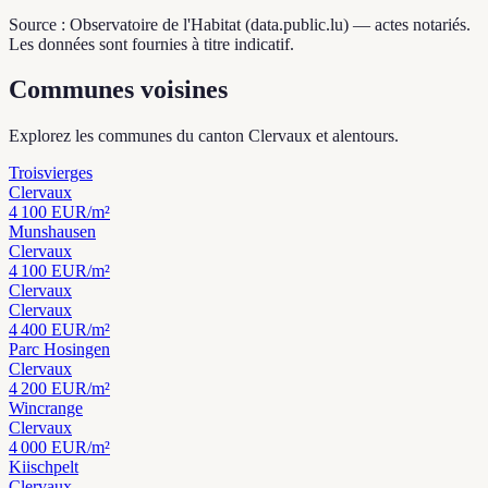
Source : Observatoire de l'Habitat (data.public.lu) — actes notariés.
Les données sont fournies à titre indicatif.
Communes voisines
Explorez les communes du canton Clervaux et alentours.
Troisvierges
Clervaux
4 100
EUR/m²
Munshausen
Clervaux
4 100
EUR/m²
Clervaux
Clervaux
4 400
EUR/m²
Parc Hosingen
Clervaux
4 200
EUR/m²
Wincrange
Clervaux
4 000
EUR/m²
Kiischpelt
Clervaux