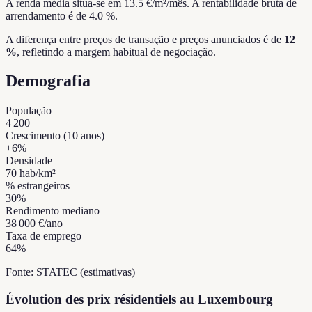
A renda média situa-se em 13.5 €/m²/mês.
A rentabilidade bruta de
arrendamento é de 4.0 %.
A diferença entre preços de transação e preços anunciados é de
12
%
, refletindo a margem habitual de negociação.
Demografia
População
4 200
Crescimento (10 anos)
+
6
%
Densidade
70
hab/km²
% estrangeiros
30
%
Rendimento mediano
38 000 €
/ano
Taxa de emprego
64
%
Fonte: STATEC (estimativas)
Évolution des prix résidentiels au Luxembourg