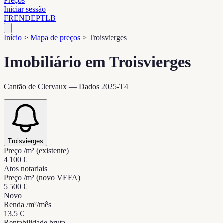
Preços
Iniciar sessão
FR
EN
DE
PT
LB
Início
>
Mapa de preços
>
Troisvierges
Imobiliário em Troisvierges
Cantão de Clervaux — Dados 2025-T4
Troisvierges
Preço /m² (existente)
4 100 €
Atos notariais
Preço /m² (novo VEFA)
5 500 €
Novo
Renda /m²/mês
13.5 €
Rentabilidade bruta