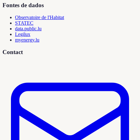
Fontes de dados
Observatoire de l'Habitat
STATEC
data.public.lu
Legilux
myenergy.lu
Contact