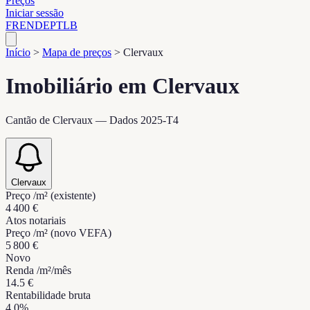
Preços
Iniciar sessão
FR
EN
DE
PT
LB
Início
>
Mapa de preços
>
Clervaux
Imobiliário em Clervaux
Cantão de Clervaux — Dados 2025-T4
Clervaux
Preço /m² (existente)
4 400 €
Atos notariais
Preço /m² (novo VEFA)
5 800 €
Novo
Renda /m²/mês
14.5 €
Rentabilidade bruta
4.0%