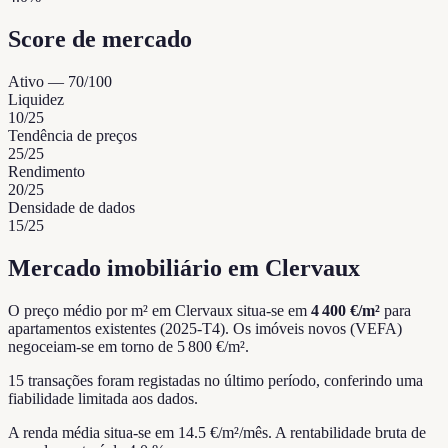
Score de mercado
Ativo
—
70
/100
Liquidez
10
/25
Tendência de preços
25
/25
Rendimento
20
/25
Densidade de dados
15
/25
Mercado imobiliário em Clervaux
O preço médio por m² em Clervaux situa-se em
4 400 €/m²
para
apartamentos existentes (2025-T4).
Os imóveis novos (VEFA)
negoceiam-se em torno de 5 800 €/m².
15 transações foram registadas no último período, conferindo uma
fiabilidade limitada aos dados.
A renda média situa-se em 14.5 €/m²/mês.
A rentabilidade bruta de