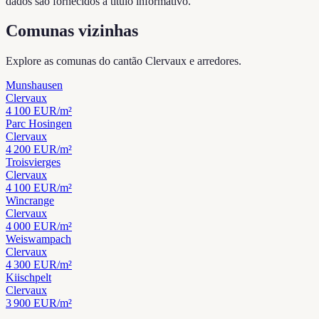
dados são fornecidos a título informativo.
Comunas vizinhas
Explore as comunas do cantão Clervaux e arredores.
Munshausen
Clervaux
4 100
EUR/m²
Parc Hosingen
Clervaux
4 200
EUR/m²
Troisvierges
Clervaux
4 100
EUR/m²
Wincrange
Clervaux
4 000
EUR/m²
Weiswampach
Clervaux
4 300
EUR/m²
Kiischpelt
Clervaux
3 900
EUR/m²