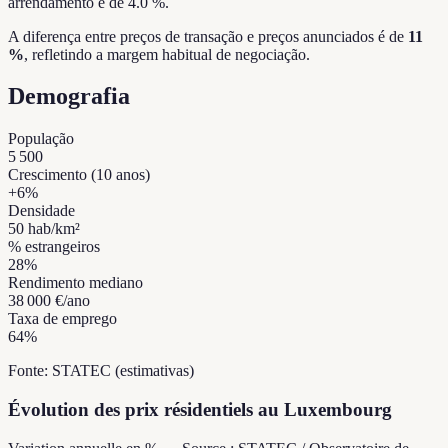
arrendamento é de 4.0 %.
A diferença entre preços de transação e preços anunciados é de
11
%
, refletindo a margem habitual de negociação.
Demografia
População
5 500
Crescimento (10 anos)
+
6
%
Densidade
50
hab/km²
% estrangeiros
28
%
Rendimento mediano
38 000 €
/ano
Taxa de emprego
64
%
Fonte: STATEC (estimativas)
Évolution des prix résidentiels au Luxembourg