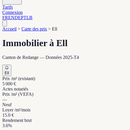
Tarifs
Connexion
FR
EN
DE
PT
LB
Accueil
>
Carte des prix
>
Ell
Immobilier à Ell
Canton de Redange — Données 2025-T4
Ell
Prix /m² (existant)
5 000 €
Actes notariés
Prix /m² (VEFA)
—
Neuf
Loyer /m²/mois
15.0 €
Rendement brut
3.6%