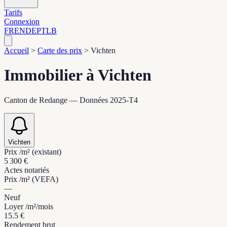
Tarifs
Connexion
FR
EN
DE
PT
LB
Accueil
>
Carte des prix
>
Vichten
Immobilier à Vichten
Canton de Redange — Données 2025-T4
Vichten
Prix /m² (existant)
5 300 €
Actes notariés
Prix /m² (VEFA)
—
Neuf
Loyer /m²/mois
15.5 €
Rendement brut