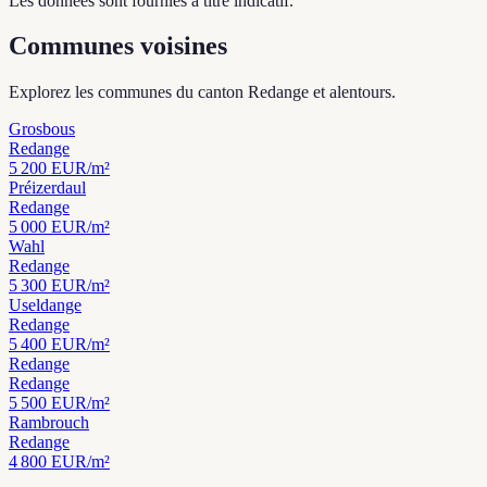
Les données sont fournies à titre indicatif.
Communes voisines
Explorez les communes du canton Redange et alentours.
Grosbous
Redange
5 200
EUR/m²
Préizerdaul
Redange
5 000
EUR/m²
Wahl
Redange
5 300
EUR/m²
Useldange
Redange
5 400
EUR/m²
Redange
Redange
5 500
EUR/m²
Rambrouch
Redange
4 800
EUR/m²