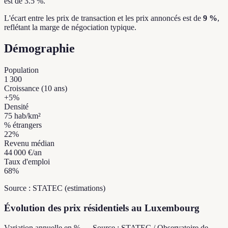
est de 3.5 %.
L'écart entre les prix de transaction et les prix annoncés est de
9 %
,
reflétant la marge de négociation typique.
Démographie
Population
1 300
Croissance (10 ans)
+
5
%
Densité
75
hab/km²
% étrangers
22
%
Revenu médian
44 000 €
/an
Taux d'emploi
68
%
Source : STATEC (estimations)
Évolution des prix résidentiels au Luxembourg
Variation annuelle en % — Source : STATEC / Observatoire de