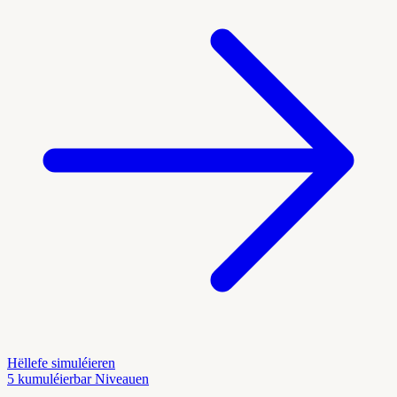
Hëllefe simuléieren
5 kumuléierbar Niveauen