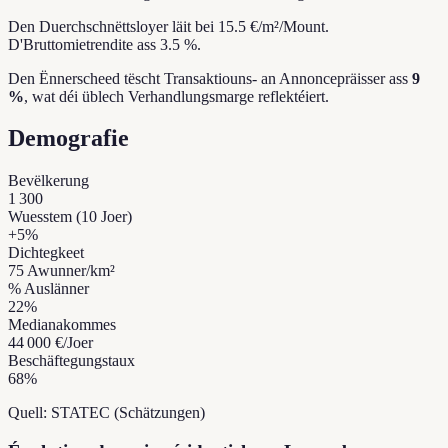
Den Duerchschnëttsloyer läit bei 15.5 €/m²/Mount.
D'Bruttomietrendite ass 3.5 %.
Den Ënnerscheed tëscht Transaktiouns- an Annoncepräisser ass
9
%
, wat déi üblech Verhandlungsmarge reflektéiert.
Demografie
Bevëlkerung
1 300
Wuesstem (10 Joer)
+
5
%
Dichtegkeet
75
Awunner/km²
% Auslänner
22
%
Medianakommes
44 000 €
/Joer
Beschäftegungstaux
68
%
Quell: STATEC (Schätzungen)