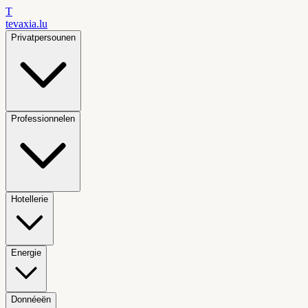
T
tevaxia
.lu
Privatpersounen
Professionnelen
Hotellerie
Energie
Donnéeën