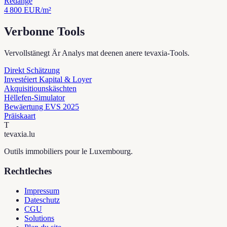
Redange
4 800
EUR/m²
Verbonne Tools
Vervollstänegt Är Analys mat deenen anere tevaxia-Tools.
Direkt Schätzung
Investéiert Kapital & Loyer
Akquisitiounskäschten
Hëllefen-Simulator
Bewäertung EVS 2025
Präiskaart
T
tevaxia
.lu
Outils immobiliers pour le Luxembourg.
Rechtleches
Impressum
Dateschutz
CGU
Solutions