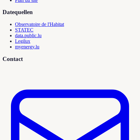
Plan du site
Datequellen
Observatoire de l'Habitat
STATEC
data.public.lu
Legilux
myenergy.lu
Contact