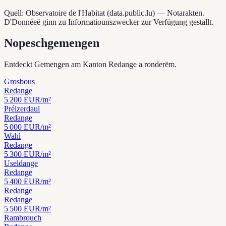
Quell: Observatoire de l'Habitat (data.public.lu) — Notarakten.
D'Donnéeë ginn zu Informatiounszwecker zur Verfügung gestallt.
Nopeschgemengen
Entdeckt Gemengen am Kanton Redange a ronderëm.
Grosbous
Redange
5 200
EUR/m²
Préizerdaul
Redange
5 000
EUR/m²
Wahl
Redange
5 300
EUR/m²
Useldange
Redange
5 400
EUR/m²
Redange
Redange
5 500
EUR/m²
Rambrouch