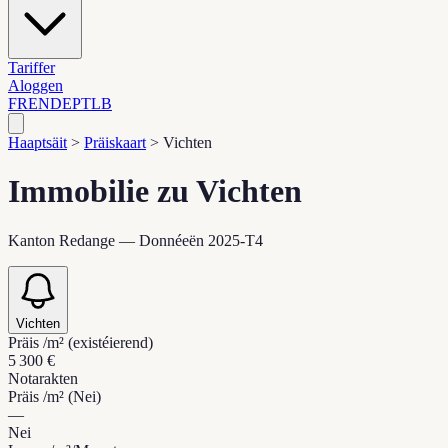
Tariffer
Aloggen
FR
EN
DE
PT
LB
Haaptsäit
>
Präiskaart
>
Vichten
Immobilie zu Vichten
Kanton Redange — Donnéeën 2025-T4
Vichten
Präis /m² (existéierend)
5 300 €
Notarakten
Präis /m² (Nei)
—
Nei