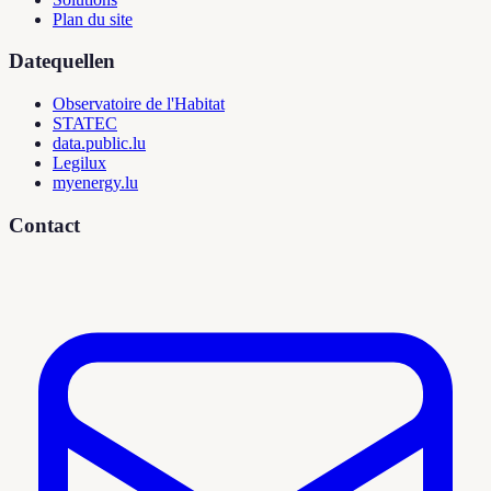
Plan du site
Datequellen
Observatoire de l'Habitat
STATEC
data.public.lu
Legilux
myenergy.lu
Contact