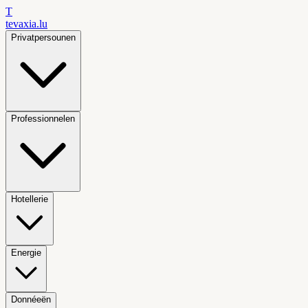
T
tevaxia
.lu
Privatpersounen
Professionnelen
Hotellerie
Energie
Donnéeën