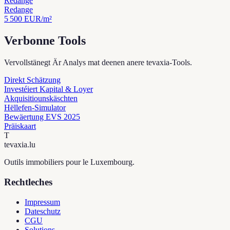
Redange
Redange
5 500
EUR/m²
Verbonne Tools
Vervollstänegt Är Analys mat deenen anere tevaxia-Tools.
Direkt Schätzung
Investéiert Kapital & Loyer
Akquisitiounskäschten
Hëllefen-Simulator
Bewäertung EVS 2025
Präiskaart
T
tevaxia
.lu
Outils immobiliers pour le Luxembourg.
Rechtleches
Impressum
Dateschutz
CGU
Solutions