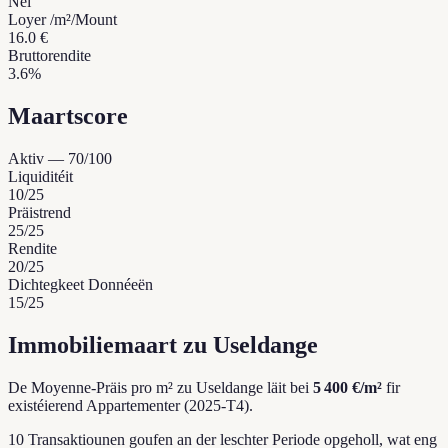
Nei
Loyer /m²/Mount
16.0 €
Bruttorendite
3.6%
Maartscore
Aktiv
—
70
/100
Liquiditéit
10
/25
Präistrend
25
/25
Rendite
20
/25
Dichtegkeet Donnéeën
15
/25
Immobiliemaart zu Useldange
De Moyenne-Präis pro m² zu Useldange läit bei
5 400 €/m²
fir
existéierend Appartementer (2025-T4).
10 Transaktiounen goufen an der leschter Periode opgeholl, wat eng