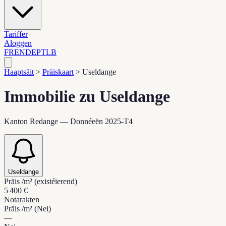
Tariffer
Aloggen
FR
EN
DE
PT
LB
Haaptsäit
>
Präiskaart
>
Useldange
Immobilie zu Useldange
Kanton Redange — Donnéeën 2025-T4
Useldange
Präis /m² (existéierend)
5 400 €
Notarakten
Präis /m² (Nei)
—