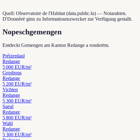
Quell: Observatoire de l'Habitat (data.public.lu) — Notarakten.
D'Donnéeë ginn zu Informatiounszwecker zur Verfügung gestallt.
Nopeschgemengen
Entdeckt Gemengen am Kanton Redange a ronderëm.
Préizerdaul
Redange
5 000
EUR/m²
Grosbous
Redange
5 200
EUR/m²
Vichten
Redange
5 300
EUR/m²
Saeul
Redange
5 800
EUR/m²
Wahl
Redange
5 300
EUR/m²