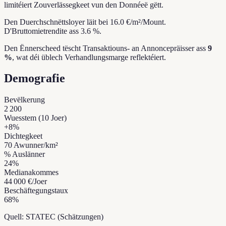
limitéiert Zouverlässegkeet vun den Donnéeë gëtt.
Den Duerchschnëttsloyer läit bei 16.0 €/m²/Mount.
D'Bruttomietrendite ass 3.6 %.
Den Ënnerscheed tëscht Transaktiouns- an Annoncepräisser ass
9
%
, wat déi üblech Verhandlungsmarge reflektéiert.
Demografie
Bevëlkerung
2 200
Wuesstem (10 Joer)
+
8
%
Dichtegkeet
70
Awunner/km²
% Auslänner
24
%
Medianakommes
44 000 €
/Joer
Beschäftegungstaux
68
%
Quell: STATEC (Schätzungen)