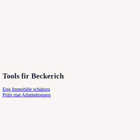
Tools fir Beckerich
Eng Immobilie schätzen
Präis mat Adaptatiounen