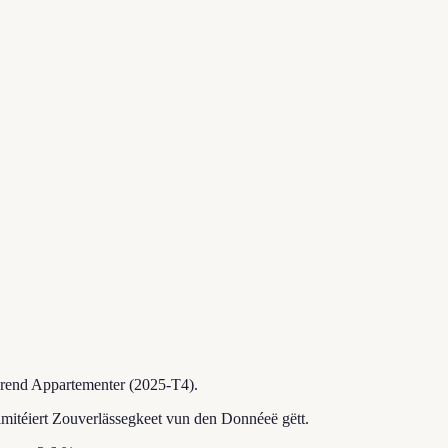
ierend Appartementer (2025-T4).
imitéiert Zouverlässegkeet vun den Donnéeë gëtt.