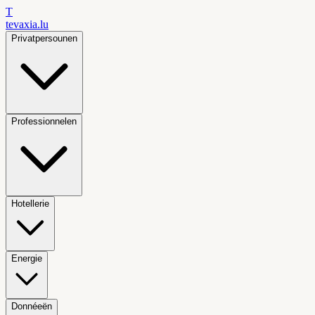
T
tevaxia
.lu
Privatpersounen
Professionnelen
Hotellerie
Energie
Donnéeën