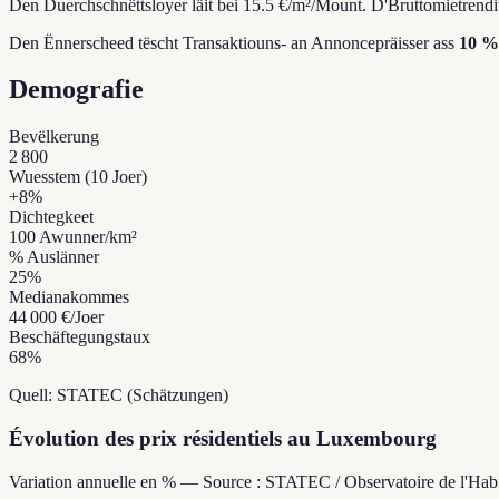
Den Duerchschnëttsloyer läit bei 15.5 €/m²/Mount.
D'Bruttomietrendit
Den Ënnerscheed tëscht Transaktiouns- an Annoncepräisser ass
10 %
Demografie
Bevëlkerung
2 800
Wuesstem (10 Joer)
+
8
%
Dichtegkeet
100
Awunner/km²
% Auslänner
25
%
Medianakommes
44 000 €
/Joer
Beschäftegungstaux
68
%
Quell: STATEC (Schätzungen)
Évolution des prix résidentiels au Luxembourg
Variation annuelle en % — Source : STATEC / Observatoire de l'Habi