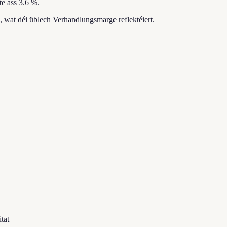
e ass 3.6 %.
, wat déi üblech Verhandlungsmarge reflektéiert.
tat