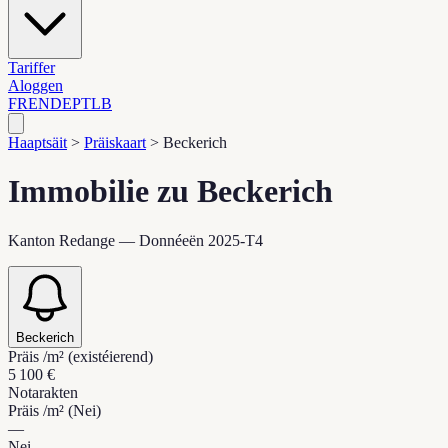
Tariffer
Aloggen
FR
EN
DE
PT
LB
Haaptsäit
>
Präiskaart
>
Beckerich
Immobilie zu Beckerich
Kanton Redange — Donnéeën 2025-T4
Beckerich
Präis /m² (existéierend)
5 100 €
Notarakten
Präis /m² (Nei)
—
Nei