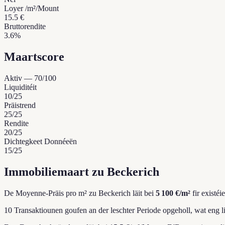
Loyer /m²/Mount
15.5 €
Bruttorendite
3.6%
Maartscore
Aktiv
—
70
/100
Liquiditéit
10
/25
Präistrend
25
/25
Rendite
20
/25
Dichtegkeet Donnéeën
15
/25
Immobiliemaart zu Beckerich
De Moyenne-Präis pro m² zu Beckerich läit bei
5 100 €/m²
fir existé
10 Transaktiounen goufen an der leschter Periode opgeholl, wat eng l