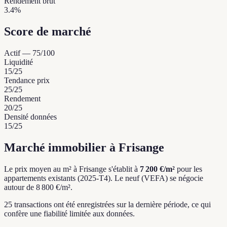
Rendement brut
3.4%
Score de marché
Actif
—
75
/100
Liquidité
15
/25
Tendance prix
25
/25
Rendement
20
/25
Densité données
15
/25
Marché immobilier à Frisange
Le prix moyen au m² à Frisange s'établit à
7 200 €/m²
pour les
appartements existants (2025-T4).
Le neuf (VEFA) se négocie
autour de 8 800 €/m².
25 transactions ont été enregistrées sur la dernière période, ce qui
confère une fiabilité limitée aux données.