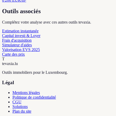
6 200
EUR/m²
Outils associés
Complétez votre analyse avec ces autres outils tevaxia.
Estimation instantanée
Capital investi & Loyer
Frais d'acquisition
Simulateur d'aides
Valorisation EVS 2025
Carte des prix
T
tevaxia
.lu
Outils immobiliers pour le Luxembourg.
Légal
Mentions légales
Politique de confidentialité
CGU
Solutions
Plan du site