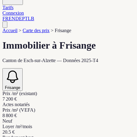
Tarifs
Connexion
FR
EN
DE
PT
LB
Accueil
>
Carte des prix
>
Frisange
Immobilier à Frisange
Canton de Esch-sur-Alzette — Données 2025-T4
Frisange
Prix /m² (existant)
7 200 €
Actes notariés
Prix /m² (VEFA)
8 800 €
Neuf
Loyer /m²/mois
20.5 €