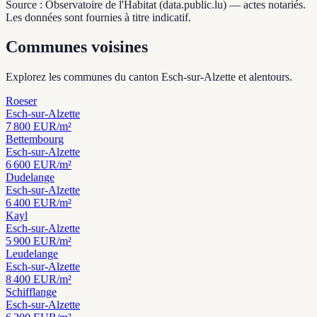
Source : Observatoire de l'Habitat (data.public.lu) — actes notariés.
Les données sont fournies à titre indicatif.
Communes voisines
Explorez les communes du canton Esch-sur-Alzette et alentours.
Roeser
Esch-sur-Alzette
7 800
EUR/m²
Bettembourg
Esch-sur-Alzette
6 600
EUR/m²
Dudelange
Esch-sur-Alzette
6 400
EUR/m²
Kayl
Esch-sur-Alzette
5 900
EUR/m²
Leudelange
Esch-sur-Alzette
8 400
EUR/m²
Schifflange
Esch-sur-Alzette