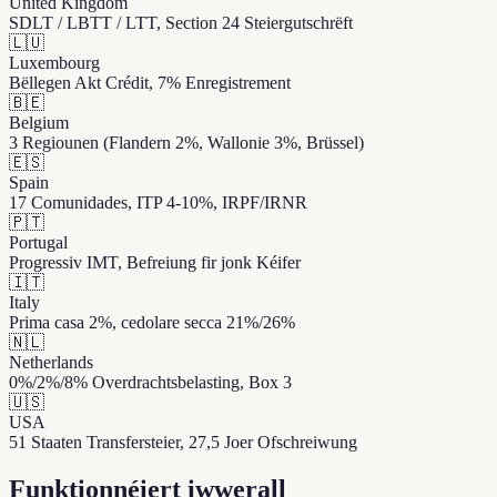
United Kingdom
SDLT / LBTT / LTT, Section 24 Steiergutschrëft
🇱🇺
Luxembourg
Bëllegen Akt Crédit, 7% Enregistrement
🇧🇪
Belgium
3 Regiounen (Flandern 2%, Wallonie 3%, Brüssel)
🇪🇸
Spain
17 Comunidades, ITP 4-10%, IRPF/IRNR
🇵🇹
Portugal
Progressiv IMT, Befreiung fir jonk Kéifer
🇮🇹
Italy
Prima casa 2%, cedolare secca 21%/26%
🇳🇱
Netherlands
0%/2%/8% Overdrachtsbelasting, Box 3
🇺🇸
USA
51 Staaten Transfersteier, 27,5 Joer Ofschreiwung
Funktionnéiert iwwerall