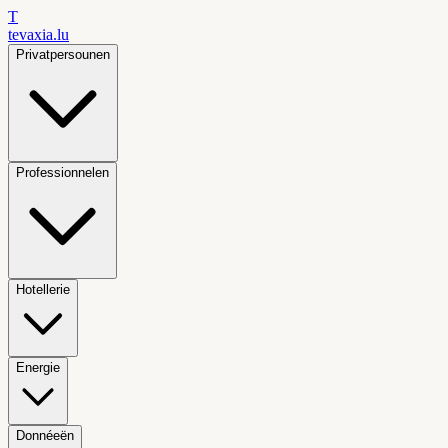
T
tevaxia
.lu
Privatpersounen
Professionnelen
Hotellerie
Energie
Donnéeën