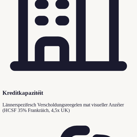
Kreditkapazitéit
Lännerspezifesch Verscholdungsreegelen mat visueller Anzéier
(HCSF 35% Frankräich, 4,5x UK)