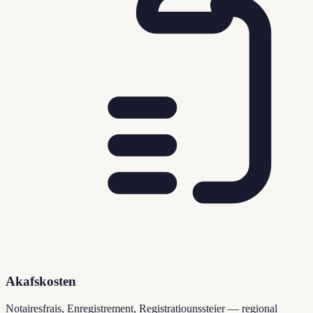
Akafskosten
Notairesfrais, Enregistrement, Registratiounssteier — regional