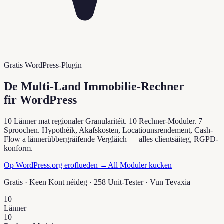
Gratis WordPress-Plugin
De Multi-Land Immobilie-Rechner
fir WordPress
10 Länner mat regionaler Granularitéit. 10 Rechner-Moduler. 7
Sproochen. Hypothéik, Akafskosten, Locatiounsrendement, Cash-
Flow a lännerübbergräifende Vergläich — alles clientsäiteg, RGPD-
konform.
Op WordPress.org eroflueden →
All Moduler kucken
Gratis · Keen Kont néideg · 258 Unit-Tester · Vun
Tevaxia
10
Länner
10