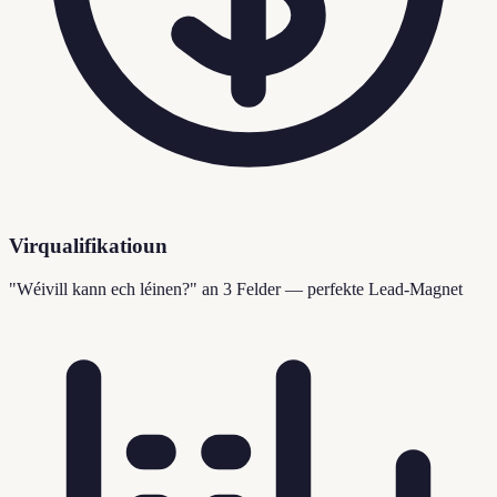
Virqualifikatioun
"Wéivill kann ech léinen?" an 3 Felder — perfekte Lead-Magnet