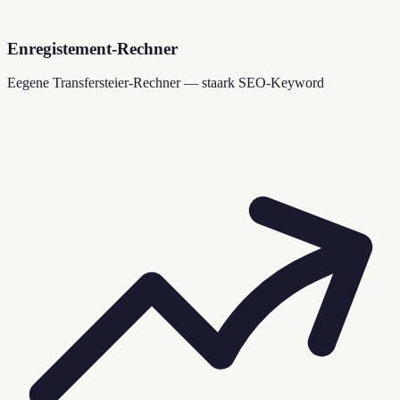
Enregistement-Rechner
Eegene Transfersteier-Rechner — staark SEO-Keyword