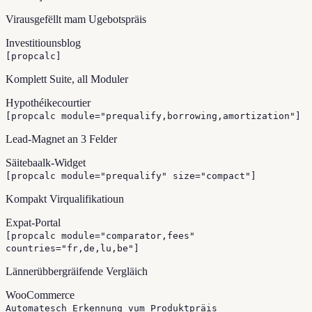
Virausgefëllt mam Ugebotspräis
Investitiounsblog
[propcalc]
Komplett Suite, all Moduler
Hypothéikecourtier
[propcalc module="prequalify,borrowing,amortization"]
Lead-Magnet an 3 Felder
Säitebaalk-Widget
[propcalc module="prequalify" size="compact"]
Kompakt Virqualifikatioun
Expat-Portal
[propcalc module="comparator,fees"
countries="fr,de,lu,be"]
Lännerübbergräifende Vergläich
WooCommerce
Automatesch Erkennung vum Produktpräis