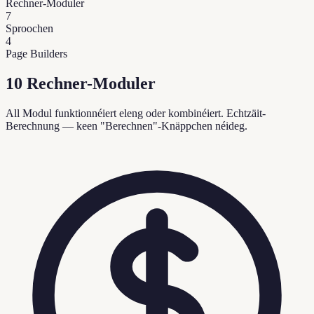
Rechner-Moduler
7
Sproochen
4
Page Builders
10 Rechner-Moduler
All Modul funktionnéiert eleng oder kombinéiert. Echtzäit-
Berechnung — keen "Berechnen"-Knäppchen néideg.