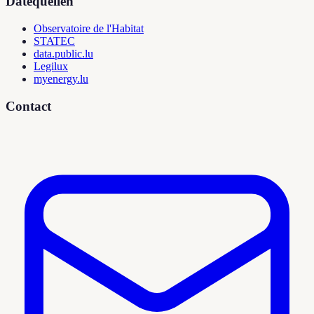
Datequellen
Observatoire de l'Habitat
STATEC
data.public.lu
Legilux
myenergy.lu
Contact