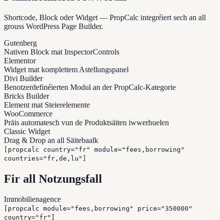
Shortcode, Block oder Widget — PropCalc integréiert sech an all
grouss WordPress Page Builder.
Gutenberg
Nativen Block mat InspectorControls
Elementor
Widget mat komplettem Astellungspanel
Divi Builder
Benotzerdefinéierten Modul an der PropCalc-Kategorie
Bricks Builder
Element mat Steierelemente
WooCommerce
Präis automatesch vun de Produktsäiten iwwerhuelen
Classic Widget
Drag & Drop an all Säitebaalk
[propcalc country="fr" module="fees,borrowing"
countries="fr,de,lu"]
Fir all Notzungsfall
Immobilienagence
[propcalc module="fees,borrowing" price="350000"
country="fr"]