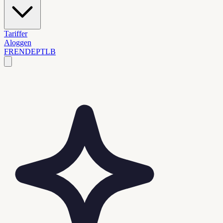
Tariffer
Aloggen
FR
EN
DE
PT
LB