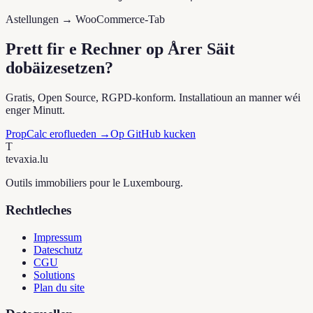
Astellungen → WooCommerce-Tab
Prett fir e Rechner op Årer Säit
dobäizesetzen?
Gratis, Open Source, RGPD-konform. Installatioun an manner wéi
enger Minutt.
PropCalc eroflueden →
Op GitHub kucken
T
tevaxia
.lu
Outils immobiliers pour le Luxembourg.
Rechtleches
Impressum
Dateschutz
CGU
Solutions
Plan du site