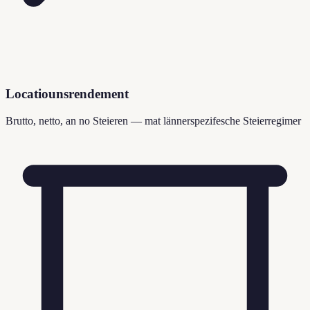
Locatiounsrendement
Brutto, netto, an no Steieren — mat lännerspezifesche Steierregimer