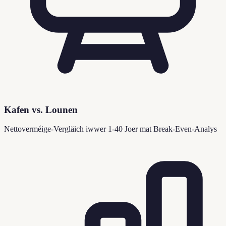
Kafen vs. Lounen
Nettoverméige-Vergläich iwwer 1-40 Joer mat Break-Even-Analys