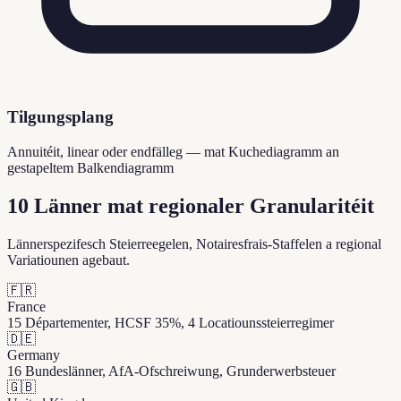
Tilgungsplang
Annuitéit, linear oder endfälleg — mat Kuchediagramm an
gestapeltem Balkendiagramm
10 Länner mat regionaler Granularitéit
Lännerspezifesch Steierreegelen, Notairesfrais-Staffelen a regional
Variatiounen agebaut.
🇫🇷
France
15 Départementer, HCSF 35%, 4 Locatiounssteierregimer
🇩🇪
Germany
16 Bundeslänner, AfA-Ofschreiwung, Grunderwerbsteuer
🇬🇧