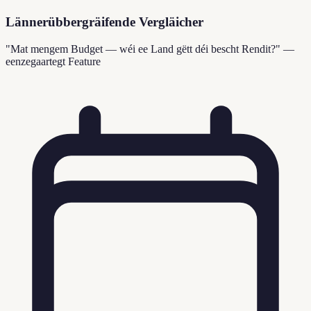
Lännerübbergräifende Vergläicher
"Mat mengem Budget — wéi ee Land gëtt déi bescht Rendit?" —
eenzegaartegt Feature