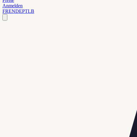
Preise
Anmelden
FR
EN
DE
PT
LB