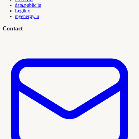
data.public.lu
Legilux
myenergy.lu
Contact