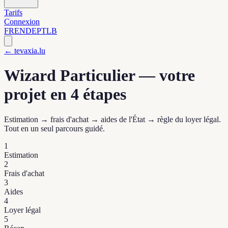
Tarifs
Connexion
FR
EN
DE
PT
LB
← tevaxia.lu
Wizard Particulier — votre
projet en 4 étapes
Estimation → frais d'achat → aides de l'État → règle du loyer légal.
Tout en un seul parcours guidé.
1
Estimation
2
Frais d'achat
3
Aides
4
Loyer légal
5