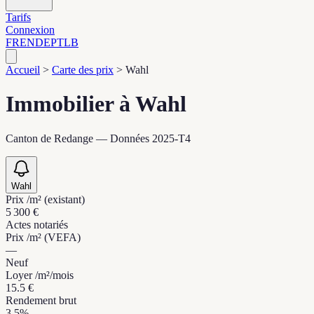
Tarifs
Connexion
FR
EN
DE
PT
LB
Accueil
>
Carte des prix
>
Wahl
Immobilier à Wahl
Canton de Redange — Données 2025-T4
Wahl
Prix /m² (existant)
5 300 €
Actes notariés
Prix /m² (VEFA)
—
Neuf
Loyer /m²/mois
15.5 €
Rendement brut
3.5%