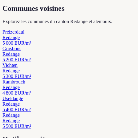
Communes voisines
Explorez les communes du canton Redange et alentours.
Préizerdaul
Redange
5 000
EUR/m²
Grosbous
Redange
5 200
EUR/m²
Vichten
Redange
5 300
EUR/m²
Rambrouch
Redange
4 800
EUR/m²
Useldange
Redange
5 400
EUR/m²
Redange
Redange
5 500
EUR/m²