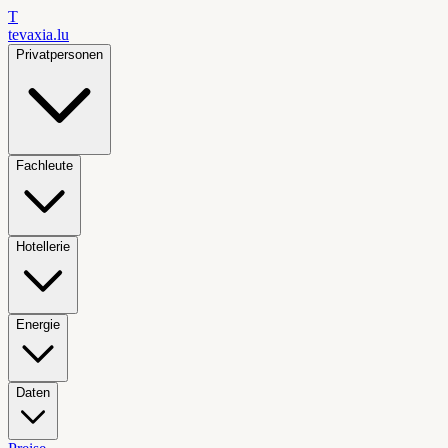
T
tevaxia
.lu
Privatpersonen
Fachleute
Hotellerie
Energie
Daten