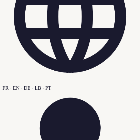
FR · EN · DE · LB · PT