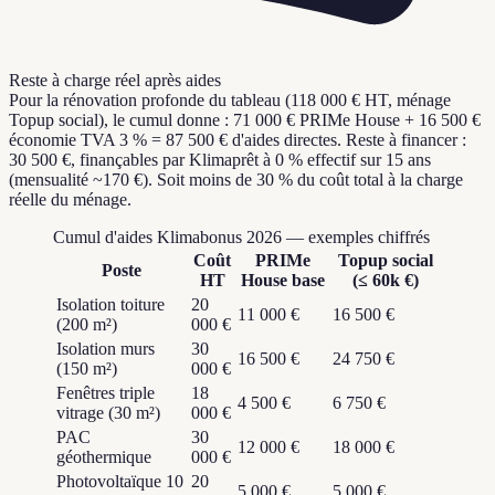
Reste à charge réel après aides
Pour la rénovation profonde du tableau (118 000 € HT, ménage
Topup social), le cumul donne : 71 000 € PRIMe House + 16 500 €
économie TVA 3 % = 87 500 € d'aides directes. Reste à financer :
30 500 €, finançables par Klimaprêt à 0 % effectif sur 15 ans
(mensualité ~170 €). Soit moins de 30 % du coût total à la charge
réelle du ménage.
Cumul d'aides Klimabonus 2026 — exemples chiffrés
Coût
PRIMe
Topup social
Poste
HT
House base
(≤ 60k €)
Isolation toiture
20
11 000 €
16 500 €
(200 m²)
000 €
Isolation murs
30
16 500 €
24 750 €
(150 m²)
000 €
Fenêtres triple
18
4 500 €
6 750 €
vitrage (30 m²)
000 €
PAC
30
12 000 €
18 000 €
géothermique
000 €
Photovoltaïque 10
20
5 000 €
5 000 €