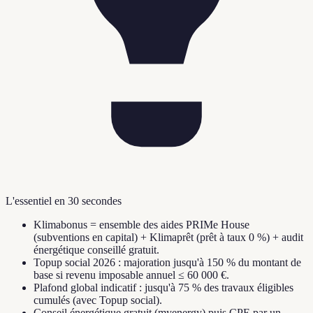
L'essentiel en 30 secondes
Klimabonus = ensemble des aides PRIMe House
(subventions en capital) + Klimaprêt (prêt à taux 0 %) + audit
énergétique conseillé gratuit.
Topup social 2026 : majoration jusqu'à 150 % du montant de
base si revenu imposable annuel ≤ 60 000 €.
Plafond global indicatif : jusqu'à 75 % des travaux éligibles
cumulés (avec Topup social).
Conseil énergétique gratuit (myenergy) puis CPE par un