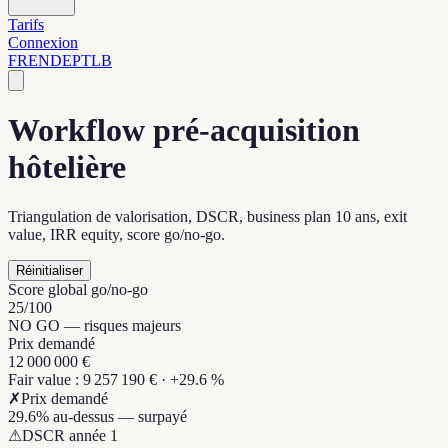
Tarifs
Connexion
FR
EN
DE
PT
LB
Workflow pré-acquisition
hôtelière
Triangulation de valorisation, DSCR, business plan 10 ans, exit
value, IRR equity, score go/no-go.
Réinitialiser
Score global go/no-go
25
/100
NO GO — risques majeurs
Prix demandé
12 000 000 €
Fair value
:
9 257 190 €
·
+
29.6 %
✗
Prix demandé
29.6% au-dessus — surpayé
⚠
DSCR année 1