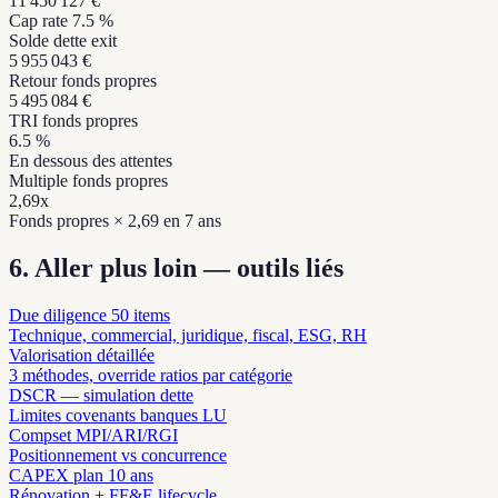
11 450 127 €
Cap rate 7.5 %
Solde dette exit
5 955 043 €
Retour fonds propres
5 495 084 €
TRI fonds propres
6.5 %
En dessous des attentes
Multiple fonds propres
2,69
x
Fonds propres × 2,69 en 7 ans
6. Aller plus loin — outils liés
Due diligence 50 items
Technique, commercial, juridique, fiscal, ESG, RH
Valorisation détaillée
3 méthodes, override ratios par catégorie
DSCR — simulation dette
Limites covenants banques LU
Compset MPI/ARI/RGI
Positionnement vs concurrence
CAPEX plan 10 ans
Rénovation + FF&E lifecycle