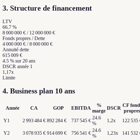
3. Structure de financement
LTV
66.7 %
8 000 000 € / 12 000 000 €
Fonds propres / Dette
4 000 000 € / 8 000 000 €
Annuité dette
615 009 €
4.5 % sur 20 ans
DSCR année 1
1,17x
Limite
4. Business plan 10 ans
%
CF fond
Année
CA
GOP
EBITDA
DSCR
marge
propre
24.6
Y
1
2 993 484 €
892 284 €
737 545 €
1,2
x
122 535 
%
24.6
Y
2
3 078 935 €
914 699 €
756 541 €
1,23
x
141 532 
%