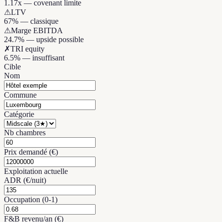
1.17x — covenant limite
⚠
LTV
67% — classique
⚠
Marge EBITDA
24.7% — upside possible
✗
TRI equity
6.5% — insuffisant
Cible
Nom
Commune
Catégorie
Nb chambres
Prix demandé (€)
Exploitation actuelle
ADR (€/nuit)
Occupation (0-1)
F&B revenu/an (€)