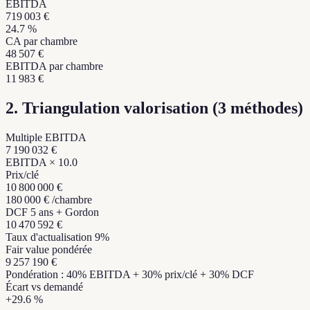
EBITDA
719 003 €
24.7 %
CA par chambre
48 507 €
EBITDA par chambre
11 983 €
2. Triangulation valorisation (3 méthodes)
Multiple EBITDA
7 190 032 €
EBITDA × 10.0
Prix/clé
10 800 000 €
180 000 € /chambre
DCF 5 ans + Gordon
10 470 592 €
Taux d'actualisation 9%
Fair value pondérée
9 257 190 €
Pondération : 40% EBITDA + 30% prix/clé + 30% DCF
Écart vs demandé
+
29.6 %