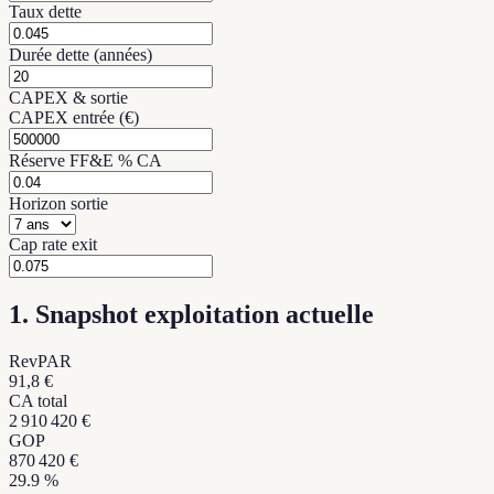
Taux dette
Durée dette (années)
CAPEX & sortie
CAPEX entrée (€)
Réserve FF&E % CA
Horizon sortie
Cap rate exit
1. Snapshot exploitation actuelle
RevPAR
91,8 €
CA total
2 910 420 €
GOP
870 420 €
29.9 %