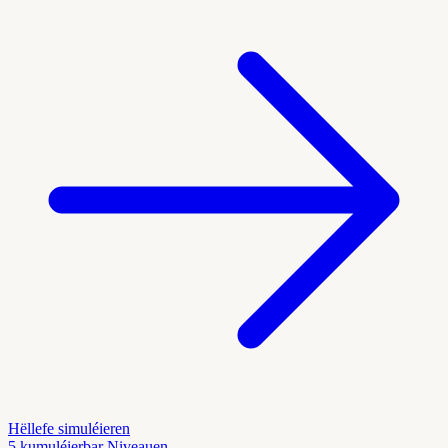
Hëllefe simuléieren
5 kumuléierbar Niveauen