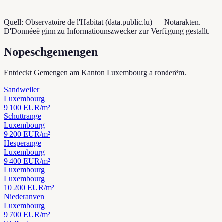
Quell: Observatoire de l'Habitat (data.public.lu) — Notarakten.
D'Donnéeë ginn zu Informatiounszwecker zur Verfügung gestallt.
Nopeschgemengen
Entdeckt Gemengen am Kanton Luxembourg a ronderëm.
Sandweiler
Luxembourg
9 100
EUR/m²
Schuttrange
Luxembourg
9 200
EUR/m²
Hesperange
Luxembourg
9 400
EUR/m²
Luxembourg
Luxembourg
10 200
EUR/m²
Niederanven
Luxembourg
9 700
EUR/m²