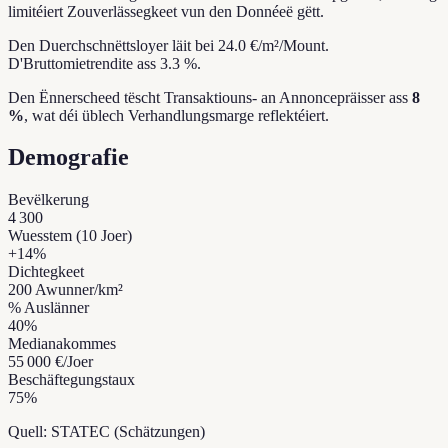
limitéiert Zouverlässegkeet vun den Donnéeë gëtt.
Den Duerchschnëttsloyer läit bei 24.0 €/m²/Mount.
D'Bruttomietrendite ass 3.3 %.
Den Ënnerscheed tëscht Transaktiouns- an Annoncepräisser ass
8
%
, wat déi üblech Verhandlungsmarge reflektéiert.
Demografie
Bevëlkerung
4 300
Wuesstem (10 Joer)
+
14
%
Dichtegkeet
200
Awunner/km²
% Auslänner
40
%
Medianakommes
55 000 €
/Joer
Beschäftegungstaux
75
%
Quell: STATEC (Schätzungen)