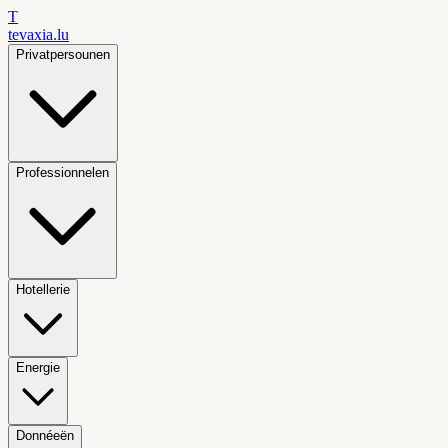
T
tevaxia
.lu
Privatpersounen
Professionnelen
Hotellerie
Energie
Donnéeën