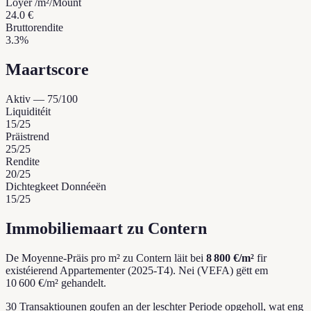
Loyer /m²/Mount
24.0 €
Bruttorendite
3.3%
Maartscore
Aktiv
—
75
/100
Liquiditéit
15
/25
Präistrend
25
/25
Rendite
20
/25
Dichtegkeet Donnéeën
15
/25
Immobiliemaart zu Contern
De Moyenne-Präis pro m² zu Contern läit bei
8 800 €/m²
fir
existéierend Appartementer (2025-T4).
Nei (VEFA) gëtt em
10 600 €/m² gehandelt.
30 Transaktiounen goufen an der leschter Periode opgeholl, wat eng