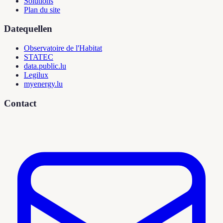
Solutions
Plan du site
Datequellen
Observatoire de l'Habitat
STATEC
data.public.lu
Legilux
myenergy.lu
Contact