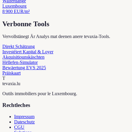
Walferdange
Luxembourg
8 900
EUR/m²
Verbonne Tools
Vervollstänegt Är Analys mat deenen anere tevaxia-Tools.
Direkt Schätzung
Investéiert Kapital & Loyer
Akquisitiounskäschten
Hëllefen-Simulator
Bewäertung EVS 2025
Präiskaart
T
tevaxia
.lu
Outils immobiliers pour le Luxembourg.
Rechtleches
Impressum
Dateschutz
CGU