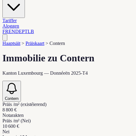
Tariffer
Aloggen
FR
EN
DE
PT
LB
Haaptsäit
>
Präiskaart
>
Contern
Immobilie zu Contern
Kanton Luxembourg — Donnéeën 2025-T4
Contern
Präis /m² (existéierend)
8 800 €
Notarakten
Präis /m² (Nei)
10 600 €
Nei