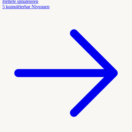
Hëllefe simuléieren
5 kumuléierbar Niveauen