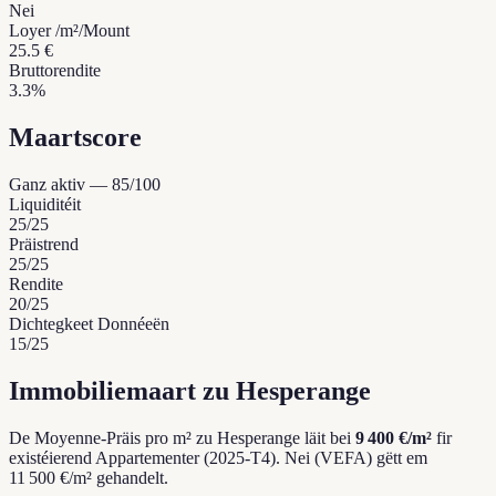
Nei
Loyer /m²/Mount
25.5 €
Bruttorendite
3.3%
Maartscore
Ganz aktiv
—
85
/100
Liquiditéit
25
/25
Präistrend
25
/25
Rendite
20
/25
Dichtegkeet Donnéeën
15
/25
Immobiliemaart zu Hesperange
De Moyenne-Präis pro m² zu Hesperange läit bei
9 400 €/m²
fir
existéierend Appartementer (2025-T4).
Nei (VEFA) gëtt em
11 500 €/m² gehandelt.