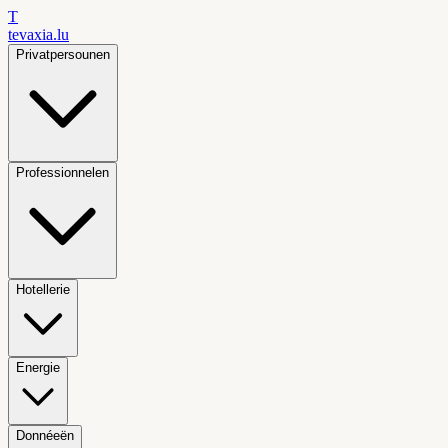
T
tevaxia
.lu
Privatpersounen
Professionnelen
Hotellerie
Energie
Donnéeën