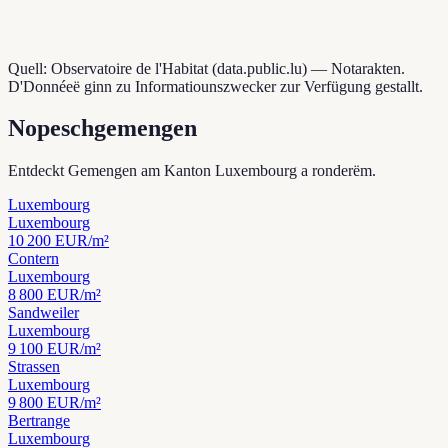
Quell: Observatoire de l'Habitat (data.public.lu) — Notarakten.
D'Donnéeë ginn zu Informatiounszwecker zur Verfügung gestallt.
Nopeschgemengen
Entdeckt Gemengen am Kanton Luxembourg a ronderëm.
Luxembourg
Luxembourg
10 200
EUR/m²
Contern
Luxembourg
8 800
EUR/m²
Sandweiler
Luxembourg
9 100
EUR/m²
Strassen
Luxembourg
9 800
EUR/m²
Bertrange
Luxembourg