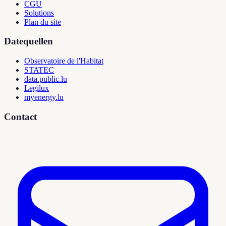
CGU
Solutions
Plan du site
Datequellen
Observatoire de l'Habitat
STATEC
data.public.lu
Legilux
myenergy.lu
Contact