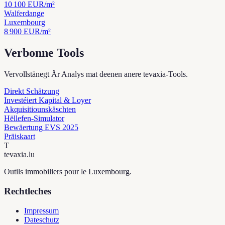
10 100
EUR/m²
Walferdange
Luxembourg
8 900
EUR/m²
Verbonne Tools
Vervollstänegt Är Analys mat deenen anere tevaxia-Tools.
Direkt Schätzung
Investéiert Kapital & Loyer
Akquisitiounskäschten
Hëllefen-Simulator
Bewäertung EVS 2025
Präiskaart
T
tevaxia
.lu
Outils immobiliers pour le Luxembourg.
Rechtleches
Impressum
Dateschutz