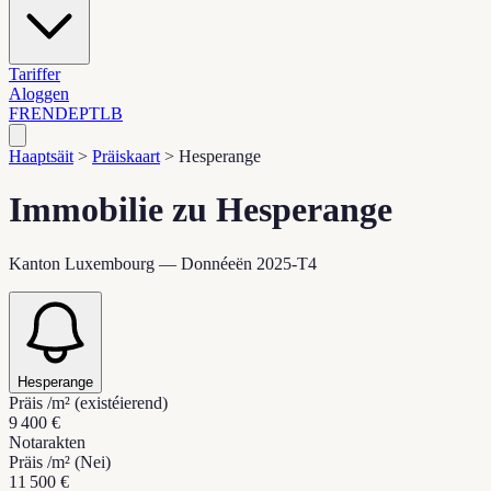
Tariffer
Aloggen
FR
EN
DE
PT
LB
Haaptsäit
>
Präiskaart
>
Hesperange
Immobilie zu Hesperange
Kanton Luxembourg — Donnéeën 2025-T4
Hesperange
Präis /m² (existéierend)
9 400 €
Notarakten
Präis /m² (Nei)
11 500 €