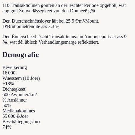
110 Transaktiounen goufen an der leschter Periode opgeholl, wat
eng gutt Zouverlässegkeet vun den Donnéeë gëtt.
Den Duerchschnëttsloyer läit bei 25.5 €/m²/Mount.
D'Bruttomietrendite ass 3.3 %.
Den Ënnerscheed tëscht Transaktiouns- an Annoncepräisser ass
9
%
, wat déi üblech Verhandlungsmarge reflektéiert.
Demografie
Bevëlkerung
16 000
Wuesstem (10 Joer)
+
18
%
Dichtegkeet
600
Awunner/km²
% Auslänner
50
%
Medianakommes
55 000 €
/Joer
Beschäftegungstaux
74
%