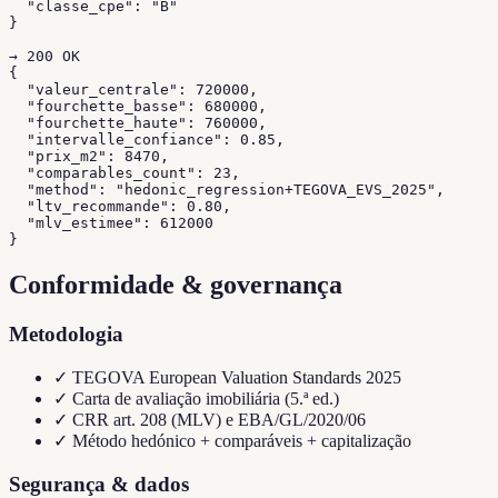
  "classe_cpe": "B"

}

→ 200 OK

{

  "valeur_centrale": 720000,

  "fourchette_basse": 680000,

  "fourchette_haute": 760000,

  "intervalle_confiance": 0.85,

  "prix_m2": 8470,

  "comparables_count": 23,

  "method": "hedonic_regression+TEGOVA_EVS_2025",

  "ltv_recommande": 0.80,

  "mlv_estimee": 612000

}
Conformidade & governança
Metodologia
✓
TEGOVA European Valuation Standards 2025
✓
Carta de avaliação imobiliária (5.ª ed.)
✓
CRR art. 208 (MLV) e EBA/GL/2020/06
✓
Método hedónico + comparáveis + capitalização
Segurança & dados