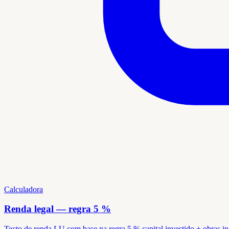
Calculadora
Renda legal — regra 5 %
Tecto de renda LU com base na regra 5 % capital investido + obras i