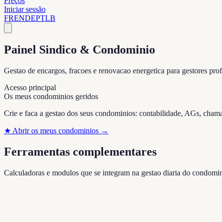
Preços
Iniciar sessão
FR
EN
DE
PT
LB
Painel Sindico & Condominio
Gestao de encargos, fracoes e renovacao energetica para gestores pr
Acesso principal
Os meus condominios geridos
Crie e faca a gestao dos seus condominios: contabilidade, AGs, cham
★
Abrir os meus condominios
→
Ferramentas complementares
Calculadoras e modulos que se integram na gestao diaria do condomin