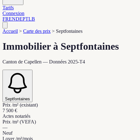
Tarifs
Connexion
FR
EN
DE
PT
LB
Accueil
>
Carte des prix
>
Septfontaines
Immobilier à Septfontaines
Canton de Capellen — Données 2025-T4
Septfontaines
Prix /m² (existant)
7 500 €
Actes notariés
Prix /m² (VEFA)
—
Neuf
Loyer /m²/mois