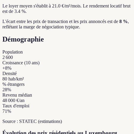
Le loyer moyen s'établit à 21.0 €/m²/mois.
Le rendement locatif brut
est de 3.4 %.
L'écart entre les prix de transaction et les prix annoncés est de
8 %
,
reflétant la marge de négociation typique.
Démographie
Population
2 600
Croissance (10 ans)
+
8
%
Densité
80
hab/km²
% étrangers
28
%
Revenu médian
48 000 €
/an
Taux d'emploi
71
%
Source : STATEC (estimations)
Évolution des prix résidentiels au Luxembourg