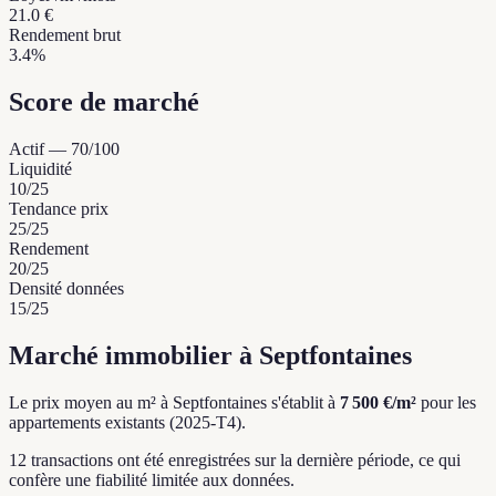
21.0 €
Rendement brut
3.4%
Score de marché
Actif
—
70
/100
Liquidité
10
/25
Tendance prix
25
/25
Rendement
20
/25
Densité données
15
/25
Marché immobilier à Septfontaines
Le prix moyen au m² à Septfontaines s'établit à
7 500 €/m²
pour les
appartements existants (2025-T4).
12 transactions ont été enregistrées sur la dernière période, ce qui
confère une fiabilité limitée aux données.