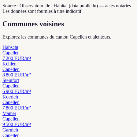
Source : Observatoire de l'Habitat (data.public.lu) — actes notariés.
Les données sont fournies à titre indicatif.
Communes voisines
Explorez les communes du canton Capellen et alentours.
Habscht
Capellen
7 200
EUR/m²
Kehlen
Capellen
8 800
EUR/m²
Steinfort
Capellen
6 900
EUR/m²
Koerich
Capellen
7 800
EUR/m²
Mamer
Capellen
9 500
EUR/m²
Garnich
Capellen