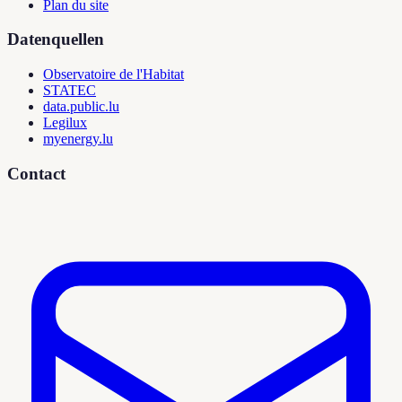
Plan du site
Datenquellen
Observatoire de l'Habitat
STATEC
data.public.lu
Legilux
myenergy.lu
Contact