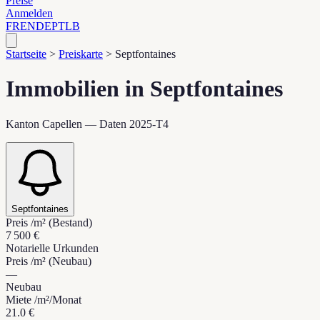
Preise
Anmelden
FR
EN
DE
PT
LB
Startseite
>
Preiskarte
>
Septfontaines
Immobilien in Septfontaines
Kanton Capellen — Daten 2025-T4
Septfontaines
Preis /m² (Bestand)
7 500 €
Notarielle Urkunden
Preis /m² (Neubau)
—
Neubau
Miete /m²/Monat
21.0 €