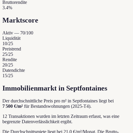
Bruttorendite
3.4%
Marktscore
Aktiv
—
70
/100
Liquidität
10
/25
Preistrend
25
/25
Rendite
20
/25
Datendichte
15
/25
Immobilienmarkt in Septfontaines
Der durchschnittliche Preis pro m² in Septfontaines liegt bei
7 500 €/m²
für Bestandswohnungen (2025-T4).
12 Transaktionen wurden im letzten Zeitraum erfasst, was eine
begrenzte Datenverlässlichkeit ergibt.
Die Durchschnittsmiete liegt bei 21.0 €/m²/Monat.
Die Brutto-