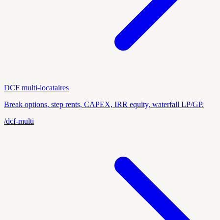
DCF multi-locataires
Break options, step rents, CAPEX, IRR equity, waterfall LP/GP.
/dcf-multi