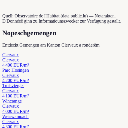
Quell: Observatoire de l'Habitat (data.public.lu) — Notarakten.
D'Donnéeë ginn zu Informatiounszwecker zur Verfügung gestallt.
Nopeschgemengen
Entdeckt Gemengen am Kanton Clervaux a ronderëm.
Clervaux
Clervaux
4 400
EUR/m²
Parc Hosingen
Clervaux
4 200
EUR/m²
Troisvierges
Clervaux
4 100
EUR/m²
Wincrange
Clervaux
4 000
EUR/m²
Weiswampach
Clervaux
4 300
EUR/m²