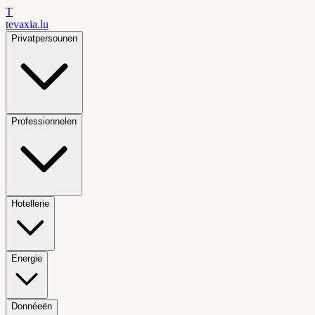
T
tevaxia
.lu
Privatpersounen
Professionnelen
Hotellerie
Energie
Donnéeën