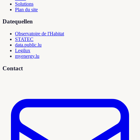
Solutions
Plan du site
Datequellen
Observatoire de l'Habitat
STATEC
data.public.lu
Legilux
myenergy.lu
Contact