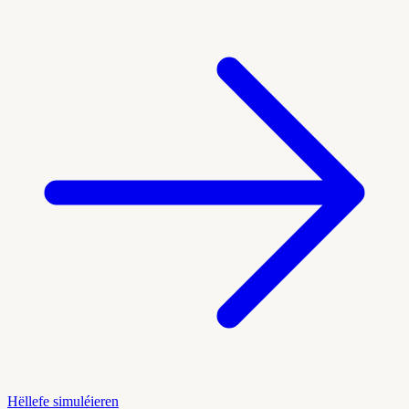
Hëllefe simuléieren