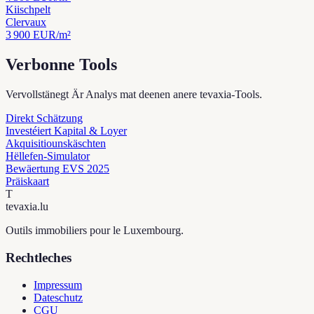
Kiischpelt
Clervaux
3 900
EUR/m²
Verbonne Tools
Vervollstänegt Är Analys mat deenen anere tevaxia-Tools.
Direkt Schätzung
Investéiert Kapital & Loyer
Akquisitiounskäschten
Hëllefen-Simulator
Bewäertung EVS 2025
Präiskaart
T
tevaxia
.lu
Outils immobiliers pour le Luxembourg.
Rechtleches
Impressum
Dateschutz
CGU