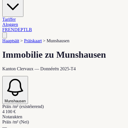
Tariffer
Aloggen
FR
EN
DE
PT
LB
Haaptsäit
>
Präiskaart
>
Munshausen
Immobilie zu Munshausen
Kanton Clervaux — Donnéeën 2025-T4
Munshausen
Präis /m² (existéierend)
4 100 €
Notarakten
Präis /m² (Nei)
—