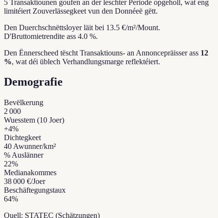
5 Transaktiounen goufen an der leschter Periode opgeholl, wat eng
limitéiert Zouverlässegkeet vun den Donnéeë gëtt.
Den Duerchschnëttsloyer läit bei 13.5 €/m²/Mount.
D'Bruttomietrendite ass 4.0 %.
Den Ënnerscheed tëscht Transaktiouns- an Annoncepräisser ass
12
%
, wat déi üblech Verhandlungsmarge reflektéiert.
Demografie
Bevëlkerung
2 000
Wuesstem (10 Joer)
+
4
%
Dichtegkeet
40
Awunner/km²
% Auslänner
22
%
Medianakommes
38 000 €
/Joer
Beschäftegungstaux
64
%
Quell: STATEC (Schätzungen)