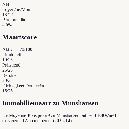
Nei
Loyer /m²/Mount
13.5 €
Bruttorendite
4.0%
Maartscore
Aktiv
—
70
/100
Liquiditéit
10
/25
Präistrend
25
/25
Rendite
20
/25
Dichtegkeet Donnéeën
15
/25
Immobiliemaart zu Munshausen
De Moyenne-Präis pro m² zu Munshausen läit bei
4 100 €/m²
fir
existéierend Appartementer (2025-T4).