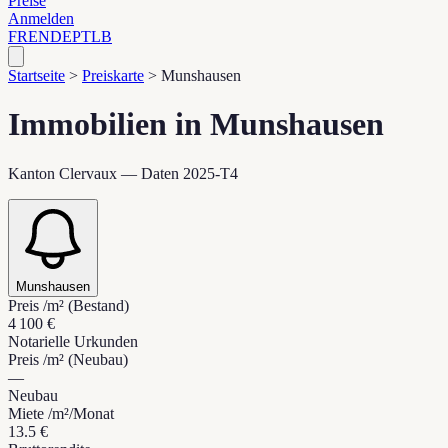
Preise
Anmelden
FR
EN
DE
PT
LB
Startseite
>
Preiskarte
>
Munshausen
Immobilien in Munshausen
Kanton Clervaux — Daten 2025-T4
Munshausen
Preis /m² (Bestand)
4 100 €
Notarielle Urkunden
Preis /m² (Neubau)
—
Neubau
Miete /m²/Monat
13.5 €