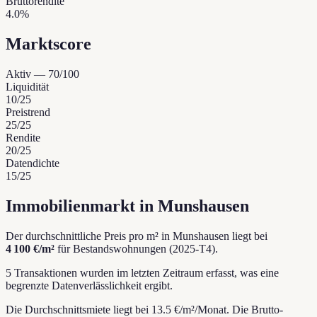
Bruttorendite
4.0%
Marktscore
Aktiv
—
70
/100
Liquidität
10
/25
Preistrend
25
/25
Rendite
20
/25
Datendichte
15
/25
Immobilienmarkt in Munshausen
Der durchschnittliche Preis pro m² in Munshausen liegt bei
4 100 €/m²
für Bestandswohnungen (2025-T4).
5 Transaktionen wurden im letzten Zeitraum erfasst, was eine
begrenzte Datenverlässlichkeit ergibt.
Die Durchschnittsmiete liegt bei 13.5 €/m²/Monat.
Die Brutto-