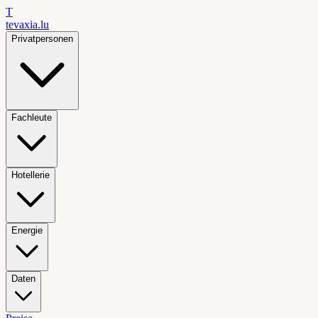
T
tevaxia
.lu
Privatpersonen
Fachleute
Hotellerie
Energie
Daten