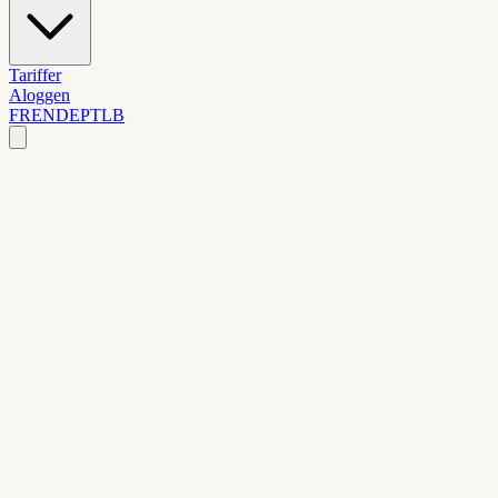
Tariffer
Aloggen
FR
EN
DE
PT
LB