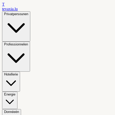
T
tevaxia
.lu
Privatpersounen
Professionnelen
Hotellerie
Energie
Donnéeën