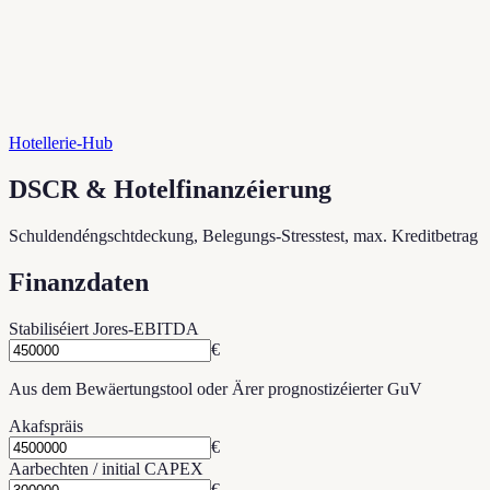
Hotellerie-Hub
DSCR & Hotelfinanzéierung
Schuldendéngschtdeckung, Belegungs-Stresstest, max. Kreditbetrag
Finanzdaten
Stabiliséiert Jores-EBITDA
€
Aus dem Bewäertungstool oder Ärer prognostizéierter GuV
Akafspräis
€
Aarbechten / initial CAPEX
€