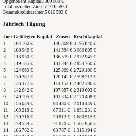
Opgehollent Kapital
3 300 000 €
Total bezuelten Zinsen
1 710 583 €
Gesamtkreditkäschten
5 010 583 €
Jährlech Tilgung
Joer
Getillegten Kapital
Zinsen
Reschtkapital
1
104 160 €
146 369 €
3 195 840 €
2
108 945 €
141 584 €
3 086 895 €
3
113 950 €
136 579 €
2 972 945 €
4
119 185 €
131 344 €
2 853 760 €
5
124 660 €
125 869 €
2 729 100 €
6
130 387 €
120 142 €
2 598 713 €
7
136 377 €
114 152 €
2 462 336 €
8
142 642 €
107 887 €
2 319 693 €
9
149 195 €
101 334 €
2 170 498 €
10
156 049 €
94 480 €
2 014 449 €
11
163 218 €
87 311 €
1 851 231 €
12
170 716 €
79 813 €
1 680 515 €
13
178 559 €
71 970 €
1 501 956 €
14
186 762 €
63 767 €
1 315 194 €