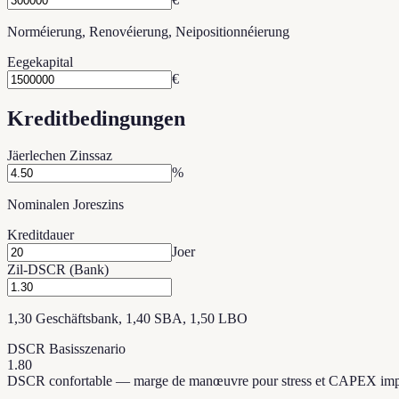
Norméierung, Renovéierung, Neipositionnéierung
Eegekapital
€
Kreditbedingungen
Jäerlechen Zinssaz
%
Nominalen Joreszins
Kreditdauer
Joer
Zil-DSCR (Bank)
1,30 Geschäftsbank, 1,40 SBA, 1,50 LBO
DSCR Basisszenario
1.80
DSCR confortable — marge de manœuvre pour stress et CAPEX im