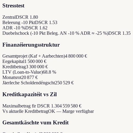
Stresstest
Zentral
DSCR 1.80
Beleeung -10 Pkt
DSCR 1.53
ADR -10 %
DSCR 1.62
Duebelschock (-10 Pkt Beleg. AN -10 % ADR ≈ -25 %)
DSCR 1.35
Finanzéierungsstruktur
Gesamtprojet (Kaf + Aarbechten)
4 800 000 €
Eegekapital
1 500 000 €
Kreditbetrag
3 300 000 €
LTV (Loan-to-Value)
68.8 %
Monatsrot
20 877 €
Jäerleche Scholdendéngscht
250 529 €
Kreditkapazitéit vs Zil
Maximalbetrag fir DSCR 1.30
4 559 580 €
Vs aktuelle Kreditbetrag
OK — Marge verfügbar
Gesamtkäschte vum Kredit