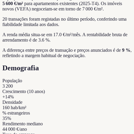
5 600 €/m²
para apartamentos existentes (2025-T4).
Os imóveis
novos (VEFA) negoceiam-se em torno de 7 000 €/m².
20 transações foram registadas no último período, conferindo uma
fiabilidade limitada aos dados.
A renda média situa-se em 17.0 €/m²/mês.
A rentabilidade bruta de
arrendamento é de 3.6 %.
A diferença entre preços de transação e preços anunciados é de
9 %
,
refletindo a margem habitual de negociação.
Demografia
População
3 200
Crescimento (10 anos)
+
14
%
Densidade
160
hab/km²
% estrangeiros
35
%
Rendimento mediano
44 000 €
/ano