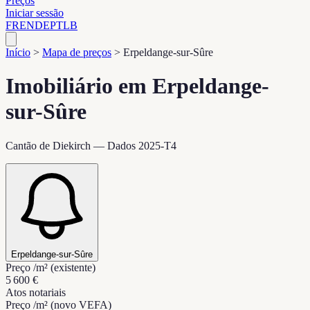
Preços
Iniciar sessão
FR
EN
DE
PT
LB
Início
>
Mapa de preços
>
Erpeldange-sur-Sûre
Imobiliário em Erpeldange-
sur-Sûre
Cantão de Diekirch — Dados 2025-T4
Erpeldange-sur-Sûre
Preço /m² (existente)
5 600 €
Atos notariais
Preço /m² (novo VEFA)