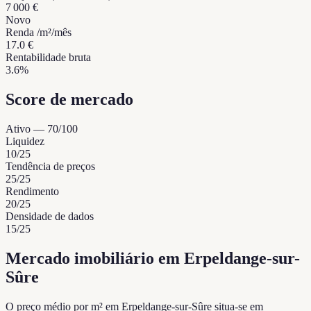
7 000 €
Novo
Renda /m²/mês
17.0 €
Rentabilidade bruta
3.6%
Score de mercado
Ativo
—
70
/100
Liquidez
10
/25
Tendência de preços
25
/25
Rendimento
20
/25
Densidade de dados
15
/25
Mercado imobiliário em Erpeldange-sur-
Sûre
O preço médio por m² em Erpeldange-sur-Sûre situa-se em