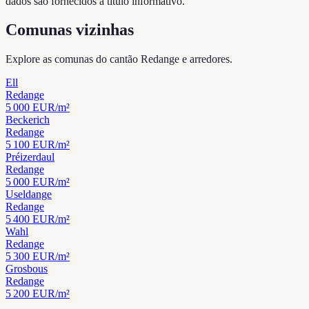
dados são fornecidos a título informativo.
Comunas vizinhas
Explore as comunas do cantão Redange e arredores.
Ell
Redange
5 000
EUR/m²
Beckerich
Redange
5 100
EUR/m²
Préizerdaul
Redange
5 000
EUR/m²
Useldange
Redange
5 400
EUR/m²
Wahl
Redange
5 300
EUR/m²
Grosbous
Redange
5 200
EUR/m²