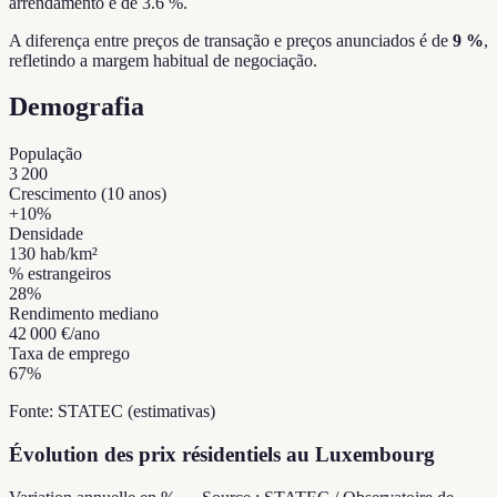
arrendamento é de 3.6 %.
A diferença entre preços de transação e preços anunciados é de
9 %
,
refletindo a margem habitual de negociação.
Demografia
População
3 200
Crescimento (10 anos)
+
10
%
Densidade
130
hab/km²
% estrangeiros
28
%
Rendimento mediano
42 000 €
/ano
Taxa de emprego
67
%
Fonte: STATEC (estimativas)
Évolution des prix résidentiels au Luxembourg