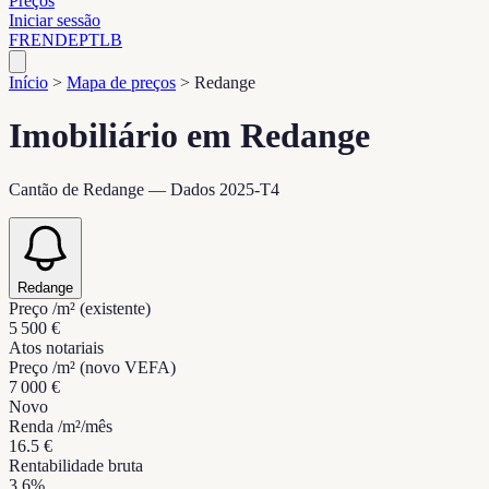
Preços
Iniciar sessão
FR
EN
DE
PT
LB
Início
>
Mapa de preços
>
Redange
Imobiliário em Redange
Cantão de Redange — Dados 2025-T4
Redange
Preço /m² (existente)
5 500 €
Atos notariais
Preço /m² (novo VEFA)
7 000 €
Novo
Renda /m²/mês
16.5 €
Rentabilidade bruta
3.6%