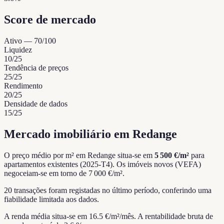
Score de mercado
Ativo
—
70
/100
Liquidez
10
/25
Tendência de preços
25
/25
Rendimento
20
/25
Densidade de dados
15
/25
Mercado imobiliário em Redange
O preço médio por m² em Redange situa-se em
5 500 €/m²
para
apartamentos existentes (2025-T4).
Os imóveis novos (VEFA)
negoceiam-se em torno de 7 000 €/m².
20 transações foram registadas no último período, conferindo uma
fiabilidade limitada aos dados.
A renda média situa-se em 16.5 €/m²/mês.
A rentabilidade bruta de