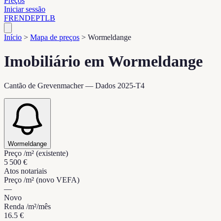
Preços
Iniciar sessão
FR
EN
DE
PT
LB
Início
>
Mapa de preços
>
Wormeldange
Imobiliário em Wormeldange
Cantão de Grevenmacher — Dados 2025-T4
Wormeldange
Preço /m² (existente)
5 500 €
Atos notariais
Preço /m² (novo VEFA)
—
Novo
Renda /m²/mês
16.5 €