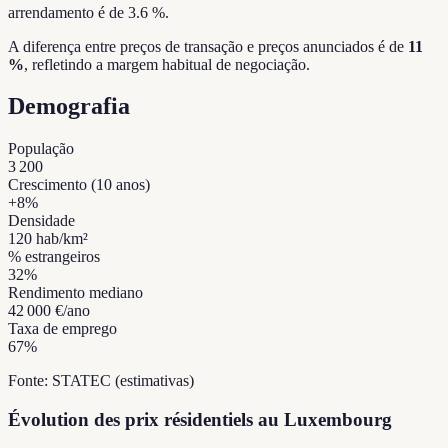
arrendamento é de 3.6 %.
A diferença entre preços de transação e preços anunciados é de
11
%
, refletindo a margem habitual de negociação.
Demografia
População
3 200
Crescimento (10 anos)
+
8
%
Densidade
120
hab/km²
% estrangeiros
32
%
Rendimento mediano
42 000 €
/ano
Taxa de emprego
67
%
Fonte: STATEC (estimativas)
Évolution des prix résidentiels au Luxembourg