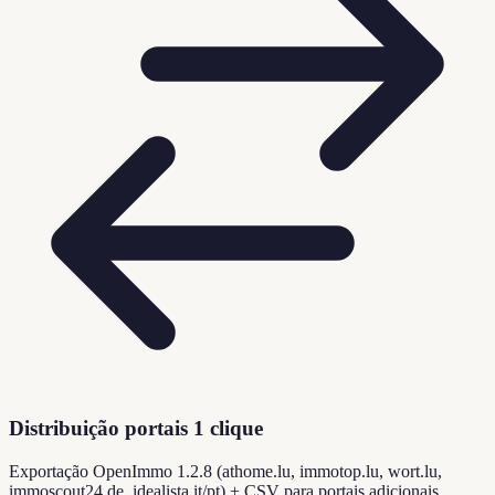
Distribuição portais 1 clique
Exportação OpenImmo 1.2.8 (athome.lu, immotop.lu, wort.lu,
immoscout24.de, idealista.it/pt) + CSV para portais adicionais.