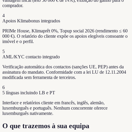
vantagem fiscal (teto 50 000 € de IVA), exibição do ganho para o
comprador.
4
Apoios Klimabonus integrados
PRIMe House, Klimaprêt 0%, Topup social 2026 (rendimento ≤ 60
000 €). O relatório do cliente expõe os apoios elegíveis consoante o
imóvel e o perfil.
5
AML/KYC contacto integrado
Verificação automática dos contactos (sanções UE, PEP) antes da
assinatura do mandato. Conformidade com a lei LU de 12.11.2004
modificada sem ferramenta de terceiros.
6
5 línguas incluindo LB e PT
Interface e relatórios cliente em francês, inglês, alemão,
luxemburguês e português. Nenhum concorrente oferece
luxemburguês nativamente.
O que trazemos à sua equipa