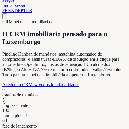
Preços
Iniciar sessão
FR
EN
DE
PT
LB
CRM agências imobiliárias
O CRM imobiliário pensado para o
Luxemburgo
Pipeline Kanban de mandatos, matching automático de
compradores, e-assinaturas eIDAS, distribuição em 1 clique para
athome.lu e OpenImmo, custos de aquisição LU calculados
(Bëllegen Akt + IVA 3%) e relatório co-branded avaliação+apoios.
Tudo para uma agência imobiliária a operar no Luxemburgo.
Aceder ao CRM
→
Ver as funcionalidades
9
estados de mandato
5
línguas cliente
100
municípios LU
0 €
fase de lançamento