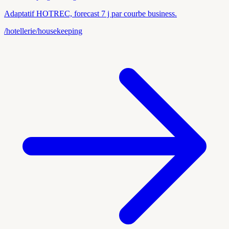
Adaptatif HOTREC, forecast 7 j par courbe business.
/hotellerie/housekeeping