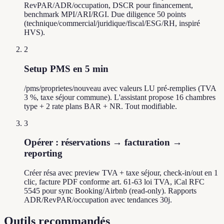
RevPAR/ADR/occupation, DSCR pour financement,
benchmark MPI/ARI/RGI. Due diligence 50 points
(technique/commercial/juridique/fiscal/ESG/RH, inspiré
HVS).
2
Setup PMS en 5 min
/pms/proprietes/nouveau avec valeurs LU pré-remplies (TVA
3 %, taxe séjour commune). L'assistant propose 16 chambres
type + 2 rate plans BAR + NR. Tout modifiable.
3
Opérer : réservations → facturation →
reporting
Créer résa avec preview TVA + taxe séjour, check-in/out en 1
clic, facture PDF conforme art. 61-63 loi TVA, iCal RFC
5545 pour sync Booking/Airbnb (read-only). Rapports
ADR/RevPAR/occupation avec tendances 30j.
Outils recommandés