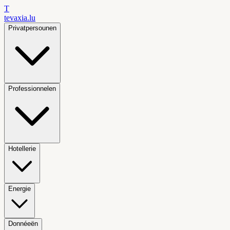
T
tevaxia
.lu
Privatpersounen
Professionnelen
Hotellerie
Energie
Donnéeën