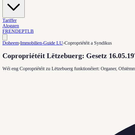
Tariffer
Aloggen
FR
EN
DE
PT
LB
Doheem
›
Immobilien-Guide LU
›
Copropriétéit a Syndikus
Copropriétéit Lëtzebuerg: Gesetz 16.05.1
Wéi eng Copropriétéit zu Lëtzebuerg funktionéiert: Organer, Ofstëmm