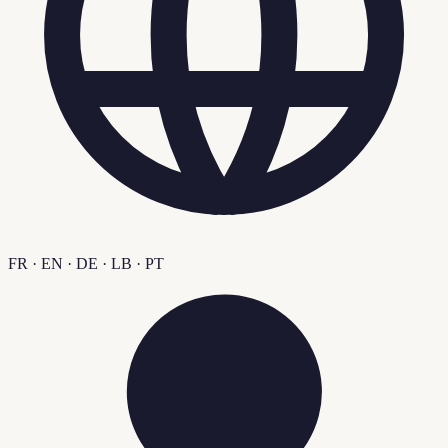
FR · EN · DE · LB · PT