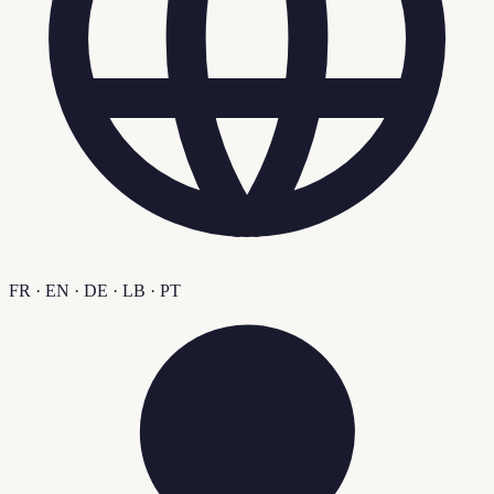
FR · EN · DE · LB · PT